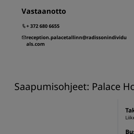
Vastaanotto
+ 372 680 6655
reception.palacetallinn@radissonindividu
als.com
Saapumisohjeet: Palace Hot
Tak
Lii
Bus