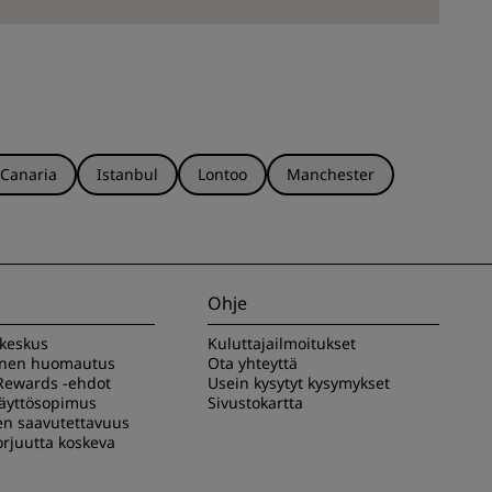
 Canaria
Istanbul
Lontoo
Manchester
Ohje
akeskus
Kuluttajailmoitukset
inen huomautus
Ota yhteyttä
Rewards -ehdot
Usein kysytyt kysymykset
käyttösopimus
Sivustokartta
en saavutettavuus
rjuutta koskeva