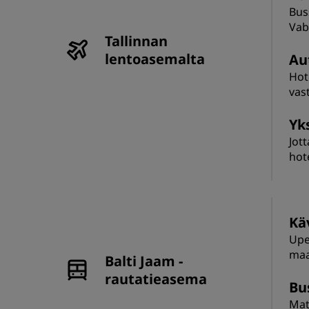
Bus
Vaba
Tallinnan
lentoasemalta
Au
Hot
vas
Yks
Jot
hote
Kä
Upe
maa
Balti Jaam -
rautatieasema
Bus
Mat