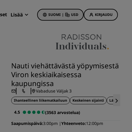
set
Lisää
SUOMI
|
USD
KIRJAUDU
Radisson Rewards
Varaukseni
Hotellitarjoukset
Tutustu tarjouksiin
Nauti viehättävästä yöpymisestä
Ensimmäisellä kerralla onnistaa
Viron keskiaikaisessa
t
Deals of the Day
kaupungissa
Varaa etukäteen
Vabaduse Väljak 3
Katso pakettimme
Ihanteellinen liikematkailuun
Keskeinen sijainti
Lähellä turi
t
Matkaideoita
4.5
(3563 arvostelua)
iin
Perheystävälliset hotellit
Saapumispäivä
3:00pm
Yhteenveto
12:00pm
Rad Pets