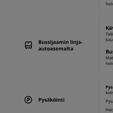
hote
Kä
Tal
kau
Bussijaamin linja-
autoasemalta
Bus
Mat
hote
Pys
kol
Pysäköinti
Pys
Hot