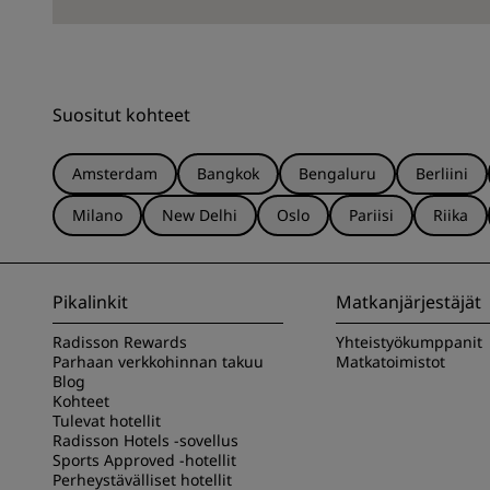
Suositut kohteet
Amsterdam
Bangkok
Bengaluru
Berliini
Milano
New Delhi
Oslo
Pariisi
Riika
Pikalinkit
Matkanjärjestäjät
Radisson Rewards
Yhteistyökumppanit
Parhaan verkkohinnan takuu
Matkatoimistot
Blog
Kohteet
Tulevat hotellit
Radisson Hotels -sovellus
Sports Approved -hotellit
Perheystävälliset hotellit