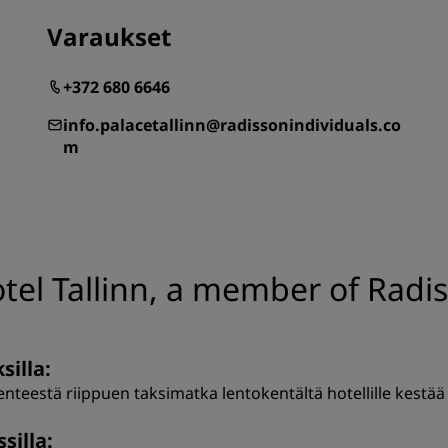
Varaukset
+372 680 6646
info.palacetallinn@radissonindividuals.co
m
el Tallinn, a member of Radis
silla:
kenteestä riippuen taksimatka lentokentältä hotellille kestää
silla: