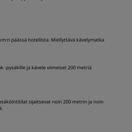
km:n päässä hotellista. Miellyttävä kävelymatka
-pysäkille ja kävele viimeiset 200 metriä
ysäköintitilat sijaitsevat noin 200 metrin ja noin
ä.