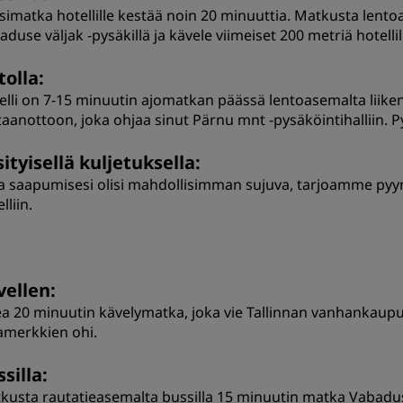
simatka hotellille kestää noin 20 minuuttia. Matkusta lentoa
duse väljak -pysäkillä ja kävele viimeiset 200 metriä hotellil
tolla:
elli on 7-15 minuutin ajomatkan päässä lentoasemalta liikent
taanottoon, joka ohjaa sinut Pärnu mnt -pysäköintihalliin. 
ityisellä kuljetuksella:
ta saapumisesi olisi mahdollisimman sujuva, tarjoamme pyyn
lliin.
vellen:
a 20 minuutin kävelymatka, joka vie Tallinnan vanhankaupun
merkkien ohi.
silla:
kusta rautatieasemalta bussilla 15 minuutin matka Vabaduse 