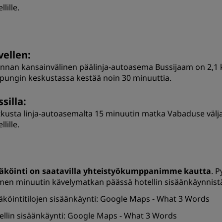
llille.
vellen:
linnan kansainvälinen päälinja-autoasema Bussijaam on 2,1 
pungin keskustassa kestää noin 30 minuuttia.
silla:
kusta linja-autoasemalta 15 minuutin matka Vabaduse väljak 
llille.
äköinti on saatavilla yhteistyökumppanimme kautta
. P
men minuutin kävelymatkan päässä hotellin sisäänkäynnist
äköintitilojen sisäänkäynti:
Google Maps
-
What 3 Words
ellin sisäänkäynti:
Google Maps
-
What 3 Words