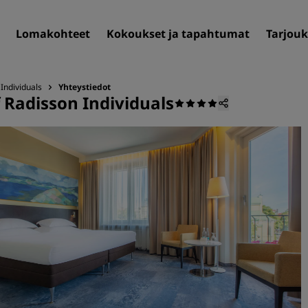
Lomakohteet
Kokoukset ja tapahtumat
Tarjouk
Individuals
Yhteystiedot
 Radisson Individuals
Löydä itsellesi hotelli
Matkakohteet
Lomakohteet
Täyden palvelun huoneisto
Lentokenttähotellit
Uudet ja tulevat hotellit
Kokoukset ja tapahtuma
Tutustu Radisson Meetings
Varaa kokoustila