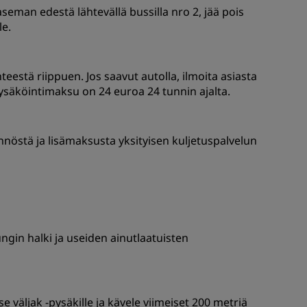
seman edestä lähtevällä bussilla nro 2, jää pois
le.
eestä riippuen. Jos saavut autolla, ilmoita asiasta
Pysäköintimaksu on 24 euroa 24 tunnin ajalta.
nöstä ja lisämaksusta yksityisen kuljetuspalvelun
gin halki ja useiden ainutlaatuisten
väljak -pysäkille ja kävele viimeiset 200 metriä