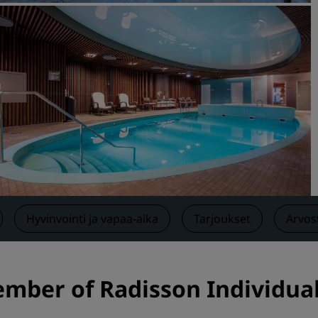
Pyydä tarjous
Tapahtumakohteet
Toimialaratkaisut
Etsi lentoja
Etsi lentoja
Ruokailu
Etsi ravintolaa
Hyvinvointi ja vapaa-aika
Tarjoukset
Arvos
Digitaaliset palvelut
Radisson Hotels -sovellus
ember of Radisson Individual