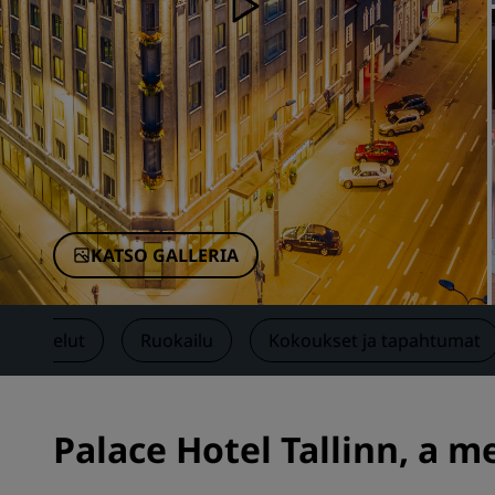
Brändit Kiinassa
KATSO GALLERIA
Palvelut
Ruokailu
Kokoukset ja tapahtumat
Palace Hotel Tallinn, a m