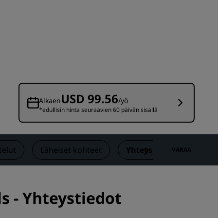
Hääjuhlapaikat
Vastuullisia yöpymisiä
Urheilujoukkueiden yöpymiset
Liikematkustaja
Keskustan hotellit
Käy blogissamme
USD 99.56
Alkaen
/yö
*edullisin hinta seuraavien 60 päivän sisällä
Radisson Rewards
Tutustu Radisson Rewardsiin
Edut
telut
Läheiset kohteet
Yhteystiedot
VARAA
Pisteiden käyttö
Pisteiden ansaitseminen
Varaajat ja suunnittelijat
s - Yhteystiedot