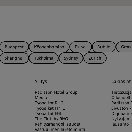
Budapest
Kööpenhamina
Dubai
Dublin
Gran
Shanghai
Tukholma
Sydney
Zürich
Yritys
Lakiasiat
Radisson Hotel Group
Tietosuoj
Media
Oikeudell
Työpaikat RHG
Radisson 
Työpaikat PPHE
Sivuston 
Työpaikat EHL
Digitaalin
The Club by RHG
Nykyajan o
Kehitysmahdollisuudet
lausunto
Vastuullinen liiketoiminta