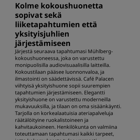
Kolme kokoushuonetta
sopivat sekä
liiketapahtumien että
yksityisjuhlien
järjestämiseen
Järjestä seuraava tapahtumasi Mühlberg-
kokoushuoneessa, joka on varustettu
monipuolisilla audiovisuaalisilla laitteilla.
Kokoustilaan pääsee luonnonvaloa, ja
ilmastointi on säädettävissä. Café Palacen
viihtyisä yksityishuone sopii suurempien
tapahtumien järjestämiseen. Elegantti
yksityishuone on varustettu moderneilla
mukavuuksilla, ja tilaan on oma sisäänkäynti.
Tarjolla on korkealaatuisia ateriapalveluja
räätälöityine ruokalistoineen ja
kahvitaukoineen. Henkilökunta on valmiina
toteuttamaan tapahtumasi kaikki tarpeet,