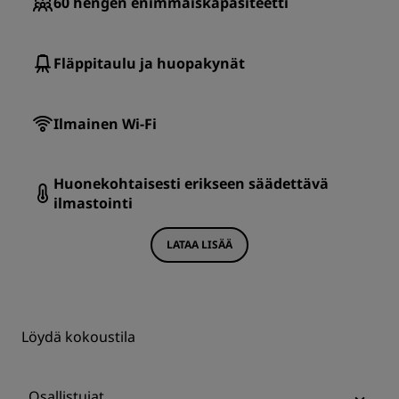
60
hengen enimmäiskapasiteetti
Fläppitaulu ja huopakynät
Ilmainen Wi-Fi
Huonekohtaisesti erikseen säädettävä
ilmastointi
LATAA LISÄÄ
Löydä kokoustila
Osallistujat