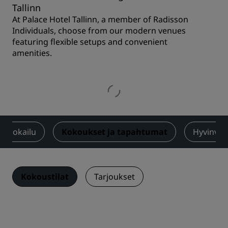
Tallinn
At Palace Hotel Tallinn, a member of Radisson
Individuals, choose from our modern venues
featuring flexible setups and convenient
amenities.
Ruokailu
Kokoukset ja tapahtumat
Hyvinvoin
Kokoustilat
Tarjoukset