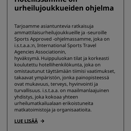
urheilujoukkueiden ohjelma
Tarjoamme asiantuntevia ratkaisuja
ammattilaisurheilujoukkueille ja -seuroille
Sports Approved -ohjelmassamme, joka on
i.s.t.a.a.:n, International Sports Travel
Agencies Associationin,
hyväksymä. Huippuluokan tilat ja korkeasti
koulutettu hotellihenkilökunta, joka on
omistautunut täyttämään tiimisi vaatimukset,
takaavat ympäristön, jonka painopisteessä
ovat mukavuus, terveys, hyvinvointi ja
turvallisuus. i.s.t.a.a. on maailmanlaajuinen
yhdistys, joka kokoaa yhteen
urheilumatkailualaan erikoistuneita
matkatoimistoja ja organisaatioita.
LUE LISÄÄ