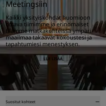
Meetingsiin
Kaikki yksityiskohdat huomioon
ottava tiimimme ja erinomaiset
tilamme matkakohteissa ympäri
maailmaa takaavat kokoustesi ja
tapahtumiesi menestyksen.
LUE LISÄÄ
Suositut kohteet