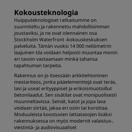
Kokousteknologia
Huipputeknologiset ratkaisumme on
suunniteltu ja rakennettu mahdollisimman
joustaviksi, ja ne ovat olennainen osa
Stockholm Waterfront -kokouskeskuksen
palveluita. Tämän vuoksi 14 000 neliömetrin
laajuinen tila voidaan helposti muuntaa monin
eri tavoin vastaamaan minkä tahansa
tapahtuman tarpeita.
Rakennus on jo itsessään arkkitehtoninen
mestariteos, jonka pääelementtejä ovat teräs,
lasi ja useat erityyppiset ja erikoismuotoillut
betonilaadut. Sen sisätilat ovat monipuolisesti
muunneltavissa. Seinät, katot ja jopa lava
voidaan siirtää, jakaa eri osiin tai korottaa.
Moduuleista koostuvien lattiatasojen lisäksi
rakennuksessa on myös modernit valaistus-,
viestintä- ja audiovisuaaliset