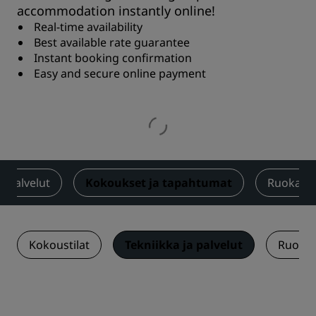
accommodation instantly online!
Real-time availability
Best available rate guarantee
Instant booking confirmation
Easy and secure online payment
Palvelut
Kokoukset ja tapahtumat
Ruokailu
Kokoustilat
Tekniikka ja palvelut
Ruoka 