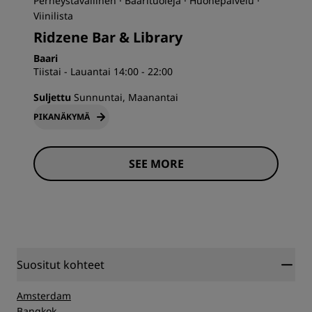
Perheystävällinen · Baarituoleja · Huonepalvelu ·
Viinilista
Ridzene Bar & Library
Baari
Tiistai - Lauantai 14:00 - 22:00
Suljettu
Sunnuntai, Maanantai
PIKANÄKYMÄ
SEE MORE
Suositut kohteet
Amsterdam
Bangkok