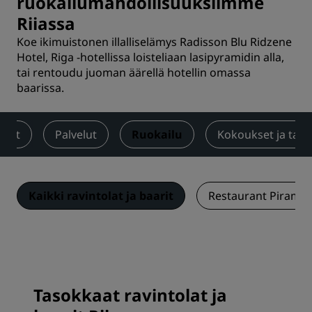
ruokailumahdollisuuksiimme
Riiassa
Koe ikimuistonen illalliselämys Radisson Blu Ridzene
Hotel, Riga -hotellissa loisteliaan lasipyramidin alla,
tai rentoudu juoman äärellä hotellin omassa
baarissa.
neet
Palvelut
Ruokailu
Kokoukset ja tap
Kaikki ravintolat ja baarit
Restaurant Piramid
Tasokkaat ravintolat ja