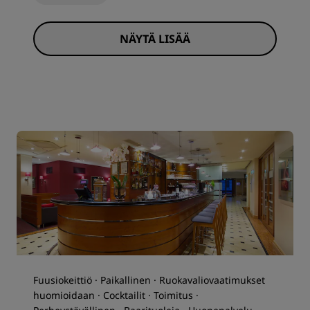
NÄYTÄ LISÄÄ
Fuusiokeittiö · Paikallinen · Ruokavaliovaatimukset
huomioidaan · Cocktailit · Toimitus ·