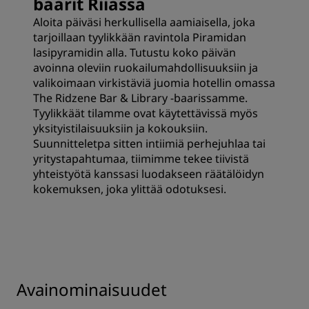
baarit Riiassa
Aloita päiväsi herkullisella aamiaisella, joka
tarjoillaan tyylikkään ravintola Piramidan
lasipyramidin alla. Tutustu koko päivän
avoinna oleviin ruokailumahdollisuuksiin ja
valikoimaan virkistäviä juomia hotellin omassa
The Ridzene Bar & Library -baarissamme.
Tyylikkäät tilamme ovat käytettävissä myös
yksityistilaisuuksiin ja kokouksiin.
Suunnitteletpa sitten intiimiä perhejuhlaa tai
yritystapahtumaa, tiimimme tekee tiivistä
yhteistyötä kanssasi luodakseen räätälöidyn
kokemuksen, joka ylittää odotuksesi.
Avainominaisuudet