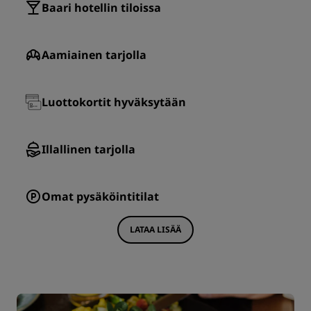
Baari hotellin tiloissa
Aamiainen tarjolla
Luottokortit hyväksytään
Illallinen tarjolla
Omat pysäköintitilat
LATAA LISÄÄ