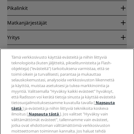
Pikalinkit
Radisson Rewards
Matkanjärjestäjät
Parhaan verkkohinnan takuu
Blog
Yhteistyökumppanit
Yritys
Kohteet
Matkatoimistot
Tulevat hotellit
Radisson Hotel Group
Lakiasiat
Radisson Hotels -sovellus
Media
Tämä verkkosivusto käyttää evästeitä ja niihin liittyviä
Sports Approved -hotellit
teknologioita (kuten jäljitteitä, pikselitunnisteita ja Flash-
Työpaikat RHG
Tietosuojakeskus
Ohje
Perheystävälliset hotellit
objekteja) ("evästeitä") tarkoituksena varmistaa, että se
Työpaikat PPHE
Oikeudellinen huomautus
Terveys ja turvallisuus
toimii oikein ja turvallisesti, parantaa ja mukauttaa
Työpaikat EHL
Radisson Rewards -ehdot
Kuluttajailmoitukset
selauskokemustasi, analysoida verkkosivuston liikennettä
The Club by RHG
Sosiaalinen media
Sivuston käyttösopimus
ja käyttöä, muistaa asetuksesi ja tukea markkinointia ja
Ota yhteyttä
Kehitysmahdollisuudet
myyntiä. Valitsemalla "Hyväksy kaikki evästeet" hyväksyt,
Digitaalinen saavutettavuus
Usein kysytyt kysymykset
Radisson Hotels -brändit
Vastuullinen liiketoiminta
että Radisson voi kerätä tietoja sinusta ja käyttää evästeitä
Nykyajan orjuutta koskeva lausunto
Sivustokartta
tietosuojailmoituksessamme kuvatulla tavalla [
Napsauta
Hankinta
tästä
] ja evästeitä ja niihin liittyviä tekniikoita koskeva
ilmoitus [
Napsauta tästä
]. Jos valitset "Hyväksy vain
välttämättömät evästeet", tallennamme vain evästeet,
jotka ovat ehdottoman välttämättömiä verkkosivuston
moitteettoman toiminnan kannalta. Jos haluat tehdä