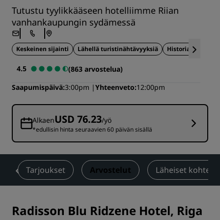
Tutustu tyylikkääseen hotelliimme Riian
vanhankaupungin sydämessä
Keskeinen sijainti
Lähellä turistinähtävyyksiä
Historiallinen ra
4.5
(863 arvostelua)
Saapumispäivä
3:00pm
Yhteenveto
12:00pm
USD 76.23
Alkaen
/yö
*edullisin hinta seuraavien 60 päivän sisällä
t
Tarjoukset
Arvostelut
Läheiset kohteet
Radisson Blu Ridzene Hotel, Riga