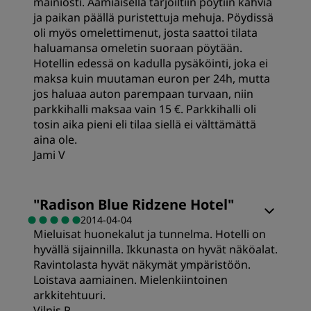
mainiosti. Aamiaisella tarjoiltiin pöytiin kahvia
ja paikan päällä puristettuja mehuja. Pöydissä
oli myös omelettimenut, josta saattoi tilata
haluamansa omeletin suoraan pöytään.
Hotellin edessä on kadulla pysäköinti, joka ei
maksa kuin muutaman euron per 24h, mutta
jos haluaa auton parempaan turvaan, niin
parkkihalli maksaa vain 15 €. Parkkihalli oli
tosin aika pieni eli tilaa siellä ei välttämättä
aina ole.
Jami V
Huoneet
"
Radison Blue Ridzene Hotel
"
2014-04-04
Mieluisat huonekalut ja tunnelma. Hotelli on
Siisteys
hyvällä sijainnilla. Ikkunasta on hyvät näköalat.
Ravintolasta hyvät näkymät ympäristöön.
Palvelu
Loistava aamiainen. Mielenkiintoinen
arkkitehtuuri.
Vilnis P