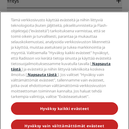
Yritys
Kohteet
Matkatoimistot
Tulevat hotellit
Radisson Hotel Group
Lakiasiat
Radisson Hotels -sovellus
Tämä verkkosivusto käyttää evästeitä ja niihin liittyviä
Media
Sports Approved -hotellit
teknologioita (kuten jäljitteitä, pikselitunnisteita ja Flash-
Työpaikat RHG
Tietosuojakeskus
Ohje
Perheystävälliset hotellit
objekteja) ("evästeitä") tarkoituksena varmistaa, että se
Työpaikat PPHE
Oikeudellinen huomautus
Terveys ja turvallisuus
toimii oikein ja turvallisesti, parantaa ja mukauttaa
Työpaikat EHL
Radisson Rewards -ehdot
selauskokemustasi, analysoida verkkosivuston liikennettä
Kuluttajailmoitukset
The Club by RHG
Sosiaalinen media
Sivuston käyttösopimus
ja käyttöä, muistaa asetuksesi ja tukea markkinointia ja
Ota yhteyttä
Kehitysmahdollisuudet
myyntiä. Valitsemalla "Hyväksy kaikki evästeet" hyväksyt,
Digitaalinen saavutettavuus
Usein kysytyt kysymykset
Radisson Hotels -brändit
Vastuullinen liiketoiminta
että Radisson voi kerätä tietoja sinusta ja käyttää evästeitä
Nykyajan orjuutta koskeva lausunto
Sivustokartta
tietosuojailmoituksessamme kuvatulla tavalla [
Napsauta
Hankinta
tästä
] ja evästeitä ja niihin liittyviä tekniikoita koskeva
ilmoitus [
Napsauta tästä
]. Jos valitset "Hyväksy vain
välttämättömät evästeet", tallennamme vain evästeet,
jotka ovat ehdottoman välttämättömiä verkkosivuston
moitteettoman toiminnan kannalta. Jos haluat tehdä
tarkempia valintoja, valitse "Evästeasetukset".
ÄLÄ JÄÄ PAITSI PARHAISTA TARJOUKSISTAMME
Hyväksy kaikki evästeet
Hyväksy vain välttämättömät evästeet
© 2026 Radisson Hotel Group.
Kaikki oikeudet pidätetään. RHG