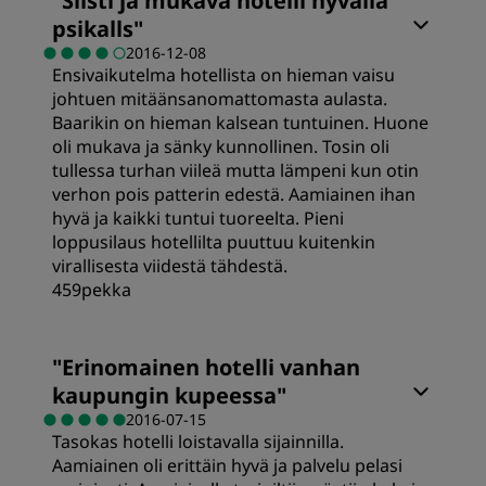
"
Siisti ja mukava hotelli hyvällä
psikalls
"
Hinta-laatusuhde
2016-12-08
Ensivaikutelma hotellista on hieman vaisu
johtuen mitäänsanomattomasta aulasta.
Nukkuminen
Baarikin on hieman kalsean tuntuinen. Huone
oli mukava ja sänky kunnollinen. Tosin oli
tullessa turhan viileä mutta lämpeni kun otin
Sijainti
verhon pois patterin edestä. Aamiainen ihan
hyvä ja kaikki tuntui tuoreelta. Pieni
loppusilaus hotellilta puuttuu kuitenkin
Siisteys
virallisesta viidestä tähdestä.
459pekka
Palvelu
"
Erinomainen hotelli vanhan
kaupungin kupeessa
"
2016-07-15
Tasokas hotelli loistavalla sijainnilla.
Aamiainen oli erittäin hyvä ja palvelu pelasi