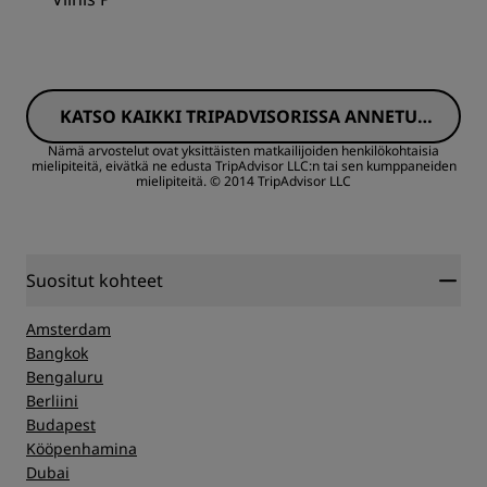
KATSO KAIKKI TRIPADVISORISSA ANNETUT
ARVOSTELUT
Nämä arvostelut ovat yksittäisten matkailijoiden henkilökohtaisia
mielipiteitä, eivätkä ne edusta TripAdvisor LLC:n tai sen kumppaneiden
mielipiteitä.
© 2014 TripAdvisor LLC
Suositut kohteet
Amsterdam
Bangkok
Bengaluru
Berliini
Budapest
Kööpenhamina
Dubai