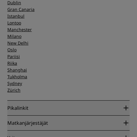
Dublin
Gran Canaria
Istanbul
Lontoo
Manchester
Milano
New Delhi
Oslo
Pariisi
Riika
Shanghai
Tukholma
Sydney
Zürich
Pikalinkit
Radisson Rewards
Matkanjärjestäjät
Parhaan verkkohinnan takuu
Blog
Yhteistyökumppanit