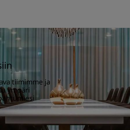
iin
ava tiimimme ja
sa ympäri
apahtumiesi