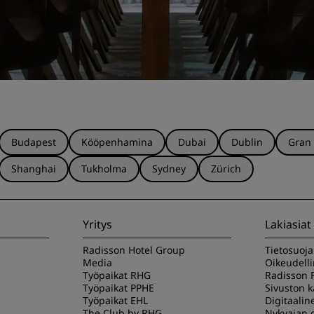
Budapest
Kööpenhamina
Dubai
Dublin
Gran
Shanghai
Tukholma
Sydney
Zürich
Yritys
Lakiasiat
Radisson Hotel Group
Tietosuoj
Media
Oikeudell
Työpaikat RHG
Radisson 
Työpaikat PPHE
Sivuston 
Työpaikat EHL
Digitaalin
The Club by RHG
Nykyajan o