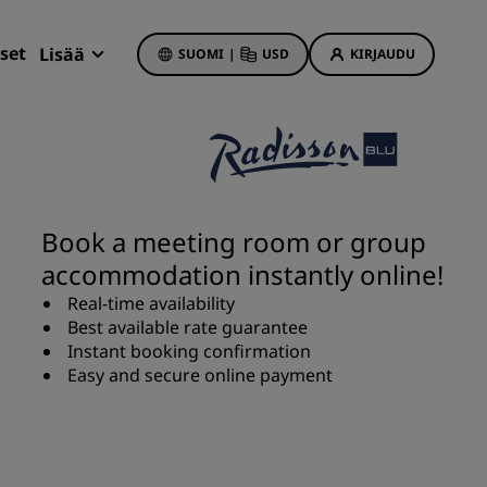
set
Lisää
SUOMI
|
USD
KIRJAUDU
Radisson Rewards
Varaukseni
Hotellitarjoukset
Tutustu tarjouksiin
Book a meeting room or group
Ensimmäisellä kerralla onnistaa
accommodation instantly online!
t
Deals of the Day
Real-time availability
Varaa etukäteen
Best available rate guarantee
Katso pakettimme
Instant booking confirmation
Easy and secure online payment
t
Matkaideoita
iin
Perheystävälliset hotellit
Rad Pets