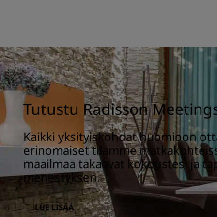
Tutustu Radisson Meetings
Kaikki yksityiskohdat huomioon ott
erinomaiset tilamme matkakohteis
maailmaa takaavat kokoustesi ja t
menestyksen.
LUE LISÄÄ