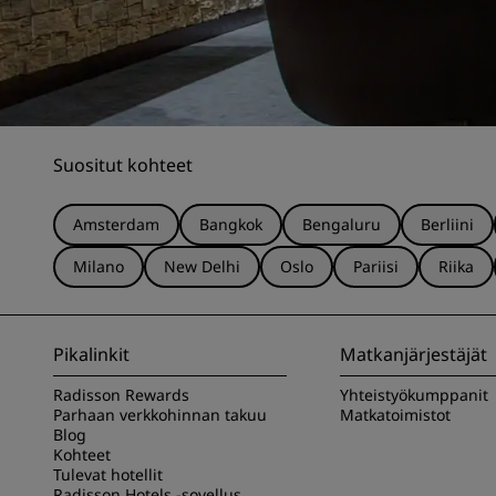
Suositut kohteet
Amsterdam
Bangkok
Bengaluru
Berliini
Milano
New Delhi
Oslo
Pariisi
Riika
Pikalinkit
Matkanjärjestäjät
Radisson Rewards
Yhteistyökumppanit
Parhaan verkkohinnan takuu
Matkatoimistot
Blog
Kohteet
Tulevat hotellit
Radisson Hotels -sovellus