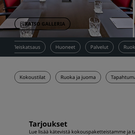
Brändit Kiinassa
KATSO GALLERIA
Yleiskatsaus
Huoneet
Palvelut
Ruok
Kokoustilat
Ruoka ja juoma
Tapahtuma
Tarjoukset
Lue lisää kätevistä kokouspaketteistamme ja t