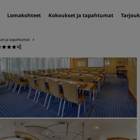
Lomakohteet
Kokoukset ja tapahtumat
Tarjouk
et ja tapahtumat
Löydä itsellesi hotelli
Matkakohteet
Lomakohteet
Täyden palvelun huoneisto
Lentokenttähotellit
Uudet ja tulevat hotellit
Kokoukset ja tapahtuma
Tutustu Radisson Meetings
Varaa kokoustila