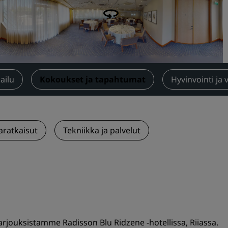
Pyydä tarjous
Tapahtumakohteet
Toimialaratkaisut
Etsi lentoja
ailu
Kokoukset ja tapahtumat
Hyvinvointi ja 
Etsi lentoja
Ruokailu
ratkaisut
Tekniikka ja palvelut
Etsi ravintolaa
Digitaaliset palvelut
Radisson Hotels -sovellus
arjouksistamme Radisson Blu Ridzene -hotellissa, Riiassa.