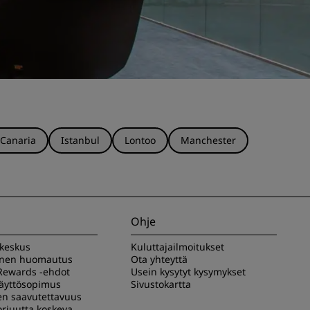
 Canaria
Istanbul
Lontoo
Manchester
Ohje
akeskus
Kuluttajailmoitukset
inen huomautus
Ota yhteyttä
Rewards -ehdot
Usein kysytyt kysymykset
käyttösopimus
Sivustokartta
en saavutettavuus
rjuutta koskeva