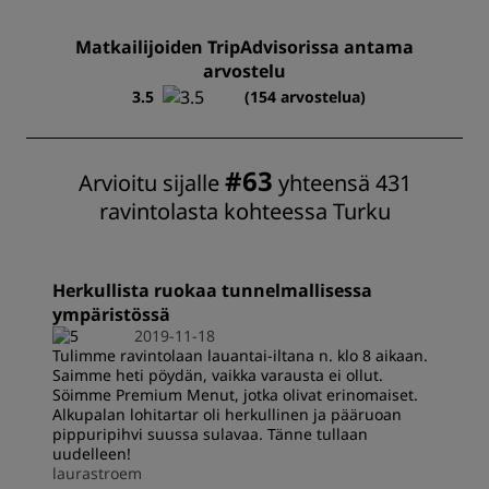
Matkailijoiden TripAdvisorissa antama
arvostelu
3.5
(154 arvostelua)
#63
Arvioitu sijalle
yhteensä 431
ravintolasta kohteessa Turku
Herkullista ruokaa tunnelmallisessa
ympäristössä
2019-11-18
Tulimme ravintolaan lauantai-iltana n. klo 8 aikaan.
Saimme heti pöydän, vaikka varausta ei ollut.
Söimme Premium Menut, jotka olivat erinomaiset.
Alkupalan lohitartar oli herkullinen ja pääruoan
pippuripihvi suussa sulavaa. Tänne tullaan
uudelleen!
laurastroem