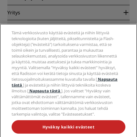
Parhaan verkkohinnan takuu
Blog
Yhteistyökumppanit
Yritys
Kohteet
Matkatoimistot
Tulevat hotellit
Radisson Hotel Group
Lakiasiat
Radisson Hotels -sovellus
Media
Tämä verkkosivusto käyttää evästeitä ja niihin liittyviä
Sports Approved -hotellit
teknologioita (kuten jäljitteitä, pikselitunnisteita ja Flash-
Työpaikat RHG
Tietosuojakeskus
Ohje
Perheystävälliset hotellit
objekteja) ("evästeitä") tarkoituksena varmistaa, että se
Työpaikat PPHE
Oikeudellinen huomautus
Terveys ja turvallisuus
toimii oikein ja turvallisesti, parantaa ja mukauttaa
Työpaikat EHL
Radisson Rewards -ehdot
Kuluttajailmoitukset
selauskokemustasi, analysoida verkkosivuston liikennettä
The Club by RHG
Sosiaalinen media
Sivuston käyttösopimus
ja käyttöä, muistaa asetuksesi ja tukea markkinointia ja
Ota yhteyttä
Kehitysmahdollisuudet
myyntiä. Valitsemalla "Hyväksy kaikki evästeet" hyväksyt,
Digitaalinen saavutettavuus
Usein kysytyt kysymykset
Radisson Hotels -brändit
Vastuullinen liiketoiminta
että Radisson voi kerätä tietoja sinusta ja käyttää evästeitä
Nykyajan orjuutta koskeva lausunto
Sivustokartta
tietosuojailmoituksessamme kuvatulla tavalla [
Napsauta
Hankinta
tästä
] ja evästeitä ja niihin liittyviä tekniikoita koskeva
ilmoitus [
Napsauta tästä
]. Jos valitset "Hyväksy vain
välttämättömät evästeet", tallennamme vain evästeet,
jotka ovat ehdottoman välttämättömiä verkkosivuston
moitteettoman toiminnan kannalta. Jos haluat tehdä
tarkempia valintoja, valitse "Evästeasetukset".
ÄLÄ JÄÄ PAITSI PARHAISTA TARJOUKSISTAMME
Hyväksy kaikki evästeet