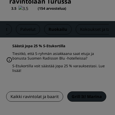
ravintolaan Turussa
3.5
(
154 arvostelua
)
neet
Palvelut
Ruokailu
Kokoukset ja tap
Säästä jopa 25 % S-Etukortilla
Tiesitkö, että S-ryhmän asiakkaana saat etuja ja
bonusta Suomen Radisson Blu -hotelleissa?
S-Etukortilla voit säästää jopa 25 % varauksestasi.
Lue
lisää
!
Kaikki ravintolat ja baarit
Grill It! Marina