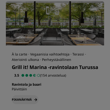
À la carte · Vegaanisia vaihtoehtoja · Terassi ·
Ateriointi ulkona · Perheystävällinen
Grill it! Marina -ravintolaan Turussa
3.5
(154 arvostelua)
Ravintola ja baari
Päivittäin
PIKANÄKYMÄ