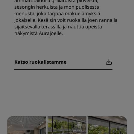
ammattitaidolla grillatuista pihveistä,
sesongin herkuista ja monipuolisesta
menusta, joka tarjoaa makuelämyksiä
jokaiselle. Kesäisin voit ruokailla joen rannalla
sijaitsevalla terassilla ja nauttia upeista
näkymistä Aurajoelle.
Katso ruokalistamme