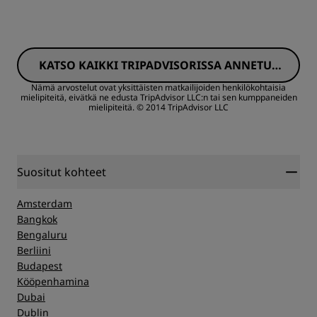
Huoneet
Siisteys
KATSO KAIKKI TRIPADVISORISSA ANNETUT
Hinta-laatusuhde
Palvelu
ARVOSTELUT
Nämä arvostelut ovat yksittäisten matkailijoiden henkilökohtaisia
mielipiteitä, eivätkä ne edusta TripAdvisor LLC:n tai sen kumppaneiden
mielipiteitä.
© 2014 TripAdvisor LLC
Nukkuminen
Sijainti
Suositut kohteet
Siisteys
Amsterdam
Bangkok
Bengaluru
Palvelu
Berliini
Budapest
Kööpenhamina
Dubai
Dublin