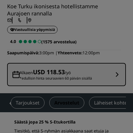
Koe Turku ikonisesta hotellistamme
Aurajoen rannalla
Vastuullisia yöpymisiä
4.0
(1575 arvostelua)
Saapumispäivä
3:00pm
Yhteenveto
12:00pm
USD 118.53
Alkaen
/yö
*edullisin hinta seuraavien 60 päivän sisällä
a
Tarjoukset
Arvostelut
Läheiset kohteet
Säästä jopa 25 % S-Etukortilla
Tiesitkö, että S-ryhmän asiakkaana saat etuja ja