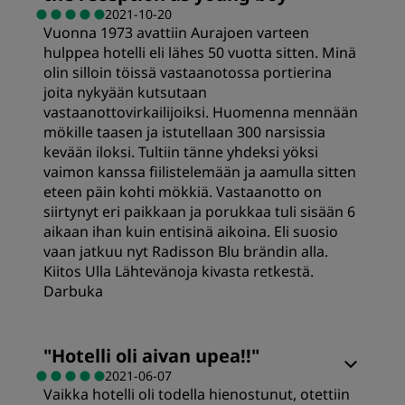
2021-10-20
Vuonna 1973 avattiin Aurajoen varteen
hulppea hotelli eli lähes 50 vuotta sitten. Minä
olin silloin töissä vastaanotossa portierina
joita nykyään kutsutaan
vastaanottovirkailijoiksi. Huomenna mennään
mökille taasen ja istutellaan 300 narsissia
kevään iloksi. Tultiin tänne yhdeksi yöksi
vaimon kanssa fiilistelemään ja aamulla sitten
eteen päin kohti mökkiä. Vastaanotto on
siirtynyt eri paikkaan ja porukkaa tuli sisään 6
aikaan ihan kuin entisinä aikoina. Eli suosio
vaan jatkuu nyt Radisson Blu brändin alla.
Kiitos Ulla Lähtevänoja kivasta retkestä.
Darbuka
"
Hotelli oli aivan upea!!
"
2021-06-07
Vaikka hotelli oli todella hienostunut, otettiin