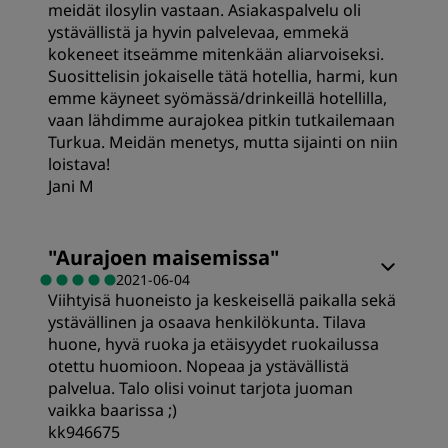
meidät ilosylin vastaan. Asiakaspalvelu oli
ystävällistä ja hyvin palvelevaa, emmekä
kokeneet itseämme mitenkään aliarvoiseksi.
Suosittelisin jokaiselle tätä hotellia, harmi, kun
emme käyneet syömässä/drinkeillä hotellilla,
vaan lähdimme aurajokea pitkin tutkailemaan
Turkua. Meidän menetys, mutta sijainti on niin
loistava!
Jani M
Huoneet
"
Aurajoen maisemissa
"
2021-06-04
Viihtyisä huoneisto ja keskeisellä paikalla sekä
Hinta-laatusuhde
ystävällinen ja osaava henkilökunta. Tilava
huone, hyvä ruoka ja etäisyydet ruokailussa
Nukkuminen
otettu huomioon. Nopeaa ja ystävällistä
palvelua. Talo olisi voinut tarjota juoman
vaikka baarissa ;)
Sijainti
kk946675