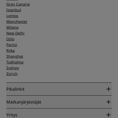
Gran Canaria
Istanbul
Lontoo
Manchester
Milano
New Delhi
Oslo
Pariisi
Riika
Shanghai
Tukholma
Sydney
Zürich
Pikalinkit
Radisson Rewards
Matkanjärjestäjät
Parhaan verkkohinnan takuu
Blog
Yhteistyökumppanit
Yritys