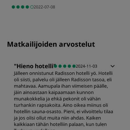
2022-07-08
Matkailijoiden arvostelut
"
Hieno hotelli
"
2024-11-03
Jälleen onnistunut Radisson hotelli yö. Hotelli
oli siisti, palvelu oli jälleen Radisson tasoa, eli
mahtavaa. Aamupala ihan viimeisen päälle,
jäin ainoastaan kaipaamaan kunnon
munakokkelia ja ehkä pekonit oli vähän
turhankin rapsakoita. Aino oikea miinus oli
hotellin sauna-osasto. Pieni, ei vilvoittelu tilaa
ja jos olisi ollut muita niin ahdas. Kaiken
kaikkiaan tähän hotelliin palaan, kun tulen