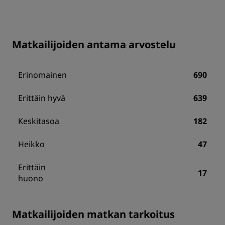
Matkailijoiden antama arvostelu
Erinomainen
690
Erittäin hyvä
639
Keskitasoa
182
Heikko
47
Erittäin
17
huono
Matkailijoiden matkan tarkoitus