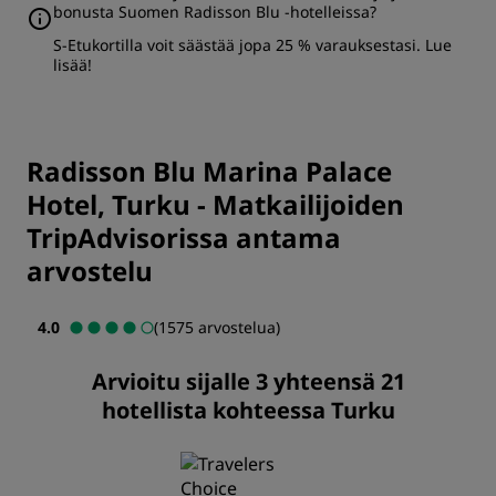
bonusta Suomen Radisson Blu -hotelleissa?
S-Etukortilla voit säästää jopa 25 % varauksestasi.
Lue
lisää
!
Radisson Blu Marina Palace
Hotel, Turku
-
Matkailijoiden
TripAdvisorissa antama
arvostelu
4.0
(1575 arvostelua)
Arvioitu sijalle 3 yhteensä 21
hotellista kohteessa Turku