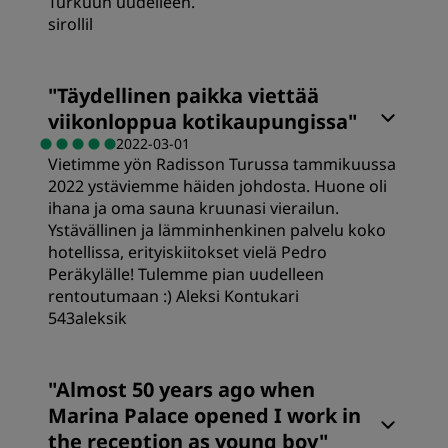
Turkuun uudelleen.
sirollil
"
Täydellinen paikka viettää
viikonloppua kotikaupungissa
"
2022-03-01
Vietimme yön Radisson Turussa tammikuussa
2022 ystäviemme häiden johdosta. Huone oli
ihana ja oma sauna kruunasi vierailun.
Ystävällinen ja lämminhenkinen palvelu koko
hotellissa, erityiskiitokset vielä Pedro
Peräkylälle! Tulemme pian uudelleen
rentoutumaan :) Aleksi Kontukari
543aleksik
"
Almost 50 years ago when
Marina Palace opened I work in
the reception as young boy
"