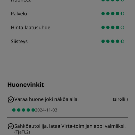
Palvelu
Hinta-laatusuhde
Siisteys
Huonevinkit
Varaa huone joki näköalalla.
(
sirollil
)
2024-11-03
Sähköautoilija, lataa Virta-toimijan appi valmiiksi.
(
TjaTL2
)