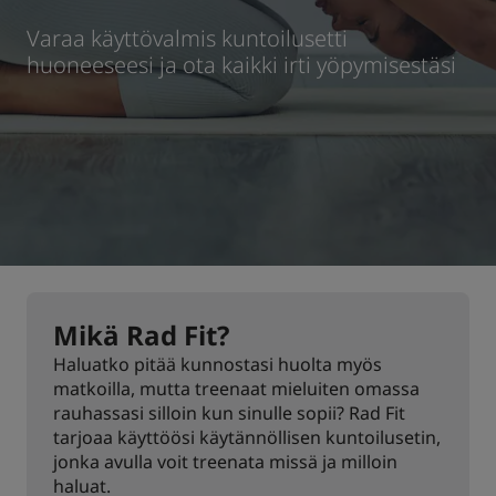
Varaa käyttövalmis kuntoilusetti
Park Plaza
Park Inn by Radisson
Keskustan hotellit
huoneeseesi ja ota kaikki irti yöpymisestäsi
Käy blogissamme
Prize by Radisson
Country Inn & Suites
Brändit Kiinassa
J.
Jin Jiang
Mikä Rad Fit?
Haluatko pitää kunnostasi huolta myös
Kunlun
Golden Tulip
matkoilla, mutta treenaat mieluiten omassa
rauhassasi silloin kun sinulle sopii? Rad Fit
tarjoaa käyttöösi käytännöllisen kuntoilusetin,
jonka avulla voit treenata missä ja milloin
haluat.