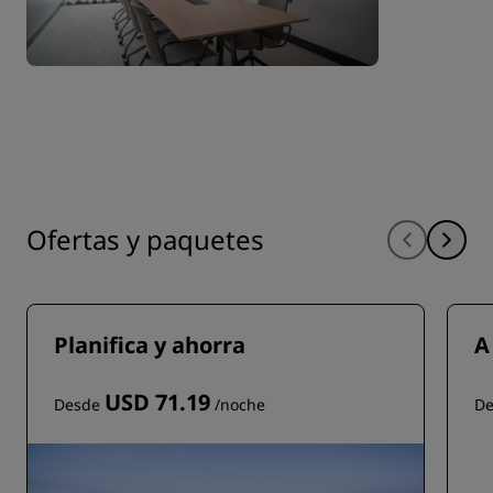
Ofertas y paquetes
Planifica y ahorra
A
USD 71.19
Desde
/noche
D