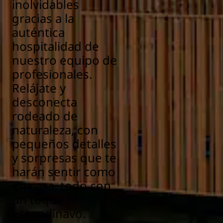
inolvidables
gracias a la
auténtica
hospitalidad de
nuestro equipo de
profesionales.
Relájate y
desconecta
rodeado de
naturaleza, con
pequeños detalles
y sorpresas que te
harán sentir como
en casa, todo con
un toque
escandinavo.