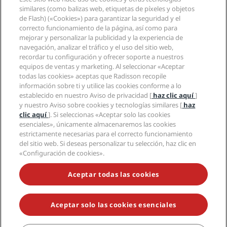
Nuevos hoteles y próximas aperturas
Radisson Hotel Group
Información legal
similares (como balizas web, etiquetas de píxeles y objetos
Aplicación de Radisson Hotels
Medios
de Flash) («Cookies») para garantizar la seguridad y el
Hoteles Sports Approved
correcto funcionamiento de la página, así como para
Empleos en RHG
Centro de privacidad
Ayuda
Hoteles ideales para familias
mejorar y personalizar la publicidad y la experiencia de
Empleos en PPHE
Aviso legal
Salud y seguridad
navegación, analizar el tráfico y el uso del sitio web,
Empleos en EHL
Términos y condiciones de Radisson Rewards
Avisos al consumidor
recordar tu configuración y ofrecer soporte a nuestros
The Club by RHG
Redes sociales
Acuerdo de uso del sitio
equipos de ventas y marketing. Al seleccionar «Aceptar
Contacto
Oportunidades de desarrollo
todas las cookies» aceptas que Radisson recopile
Accesibilidad digital
Preguntas frecuentes
Marcas de Radisson Hotels
Responsabilidad social corporativa
información sobre ti y utilice las cookies conforme a lo
Declaración sobre la esclavitud moderna
Mapa del sitio
establecido en nuestro Aviso de privacidad [
haz clic aquí
]
Compras
y nuestro Aviso sobre cookies y tecnologías similares [
haz
clic aquí
]. Si seleccionas «Aceptar solo las cookies
esenciales», únicamente almacenaremos las cookies
estrictamente necesarias para el correcto funcionamiento
del sitio web. Si deseas personalizar tu selección, haz clic en
«Configuración de cookies».
NO TE PIERDAS NUESTRAS OFERTAS MÁS POPULARES
Aceptar todas las cookies
Aceptar solo las cookies esenciales
© 2026 Radisson Hotel Group.
Todos los derechos reservados. RHG
Radisson Hotel Group, Radisson, Radisson RED, Radisson Blu, Radisson
Collection, Radisson Individuals, Park Plaza, Park Inn, Country Inn &