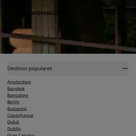
MÁS INFORMACIÓN
Destinos populares
Ámsterdam
Bangkok
Bangalore
Berlín
Budapest
Copenhague
Dubái
Dublín
Gran Canaria