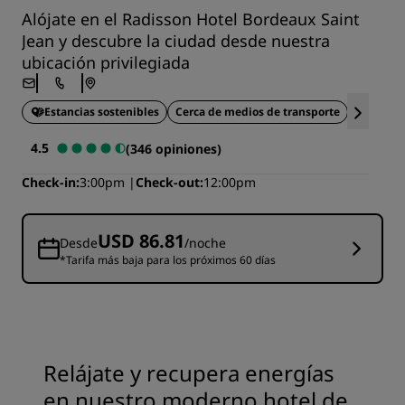
Alójate en el Radisson Hotel Bordeaux Saint
Jean y descubre la ciudad desde nuestra
ubicación privilegiada
Estancias sostenibles
Cerca de medios de transporte
Resta
4.5
(346 opiniones)
Check-in
3:00pm
Check-out
12:00pm
USD 86.81
Desde
/noche
*Tarifa más baja para los próximos 60 días
Relájate y recupera energías
en nuestro moderno hotel de