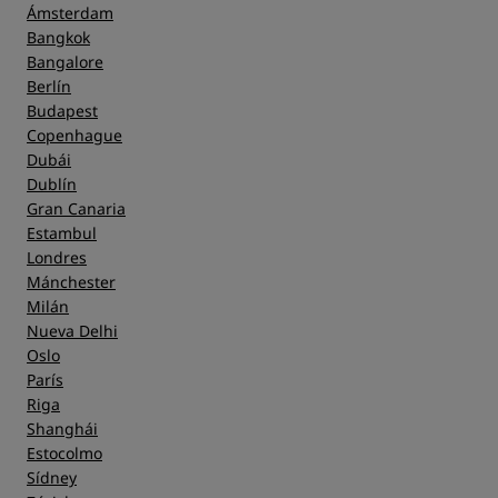
Ámsterdam
Bangkok
Bangalore
Berlín
Budapest
Copenhague
Dubái
Dublín
Gran Canaria
Estambul
Londres
Mánchester
Milán
Nueva Delhi
Oslo
París
Riga
Shanghái
Estocolmo
Sídney