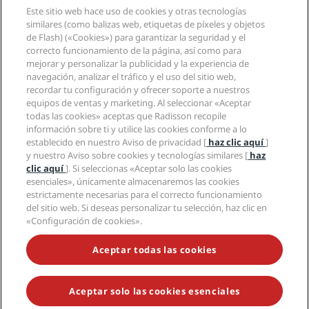
Destinos
Agentes de viajes
Este sitio web hace uso de cookies y otras tecnologías
Nuevos hoteles y próximas aperturas
Radisson Hotel Group
Información legal
similares (como balizas web, etiquetas de píxeles y objetos
Aplicación de Radisson Hotels
Medios
de Flash) («Cookies») para garantizar la seguridad y el
Hoteles Sports Approved
correcto funcionamiento de la página, así como para
Empleos en RHG
Centro de privacidad
Ayuda
Hoteles ideales para familias
mejorar y personalizar la publicidad y la experiencia de
Empleos en PPHE
Aviso legal
Salud y seguridad
navegación, analizar el tráfico y el uso del sitio web,
Empleos en EHL
Términos y condiciones de Radisson Rewards
Avisos al consumidor
recordar tu configuración y ofrecer soporte a nuestros
The Club by RHG
Redes sociales
Acuerdo de uso del sitio
equipos de ventas y marketing. Al seleccionar «Aceptar
Contacto
Oportunidades de desarrollo
todas las cookies» aceptas que Radisson recopile
Accesibilidad digital
Preguntas frecuentes
Marcas de Radisson Hotels
Responsabilidad social corporativa
información sobre ti y utilice las cookies conforme a lo
Declaración sobre la esclavitud moderna
Mapa del sitio
establecido en nuestro Aviso de privacidad [
haz clic aquí
]
Compras
y nuestro Aviso sobre cookies y tecnologías similares [
haz
clic aquí
]. Si seleccionas «Aceptar solo las cookies
esenciales», únicamente almacenaremos las cookies
estrictamente necesarias para el correcto funcionamiento
del sitio web. Si deseas personalizar tu selección, haz clic en
«Configuración de cookies».
NO TE PIERDAS NUESTRAS OFERTAS MÁS POPULARES
Aceptar todas las cookies
Aceptar solo las cookies esenciales
© 2026 Radisson Hotel Group.
Todos los derechos reservados. RHG
Radisson Hotel Group, Radisson, Radisson RED, Radisson Blu, Radisson