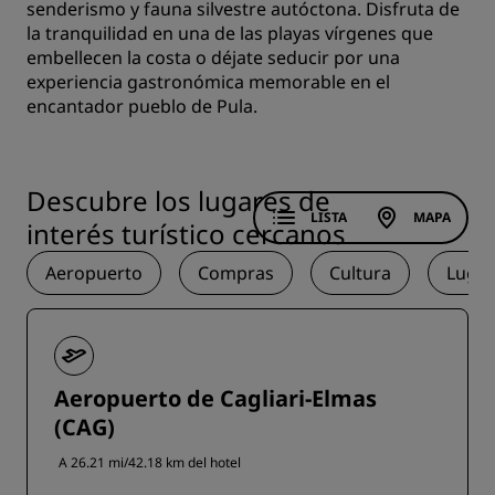
senderismo y fauna silvestre autóctona. Disfruta de
la tranquilidad en una de las playas vírgenes que
embellecen la costa o déjate seducir por una
experiencia gastronómica memorable en el
encantador pueblo de Pula.
Descubre los lugares de
LISTA
MAPA
interés turístico cercanos
Aeropuerto
Compras
Cultura
Lugar
Aeropuerto de Cagliari-Elmas
(CAG)
A 26.21 mi/42.18 km del hotel