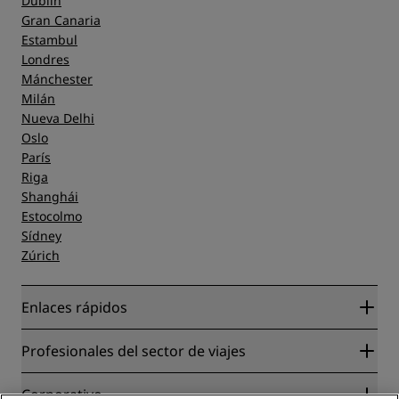
Dublín
Gran Canaria
Estambul
Londres
Mánchester
Milán
Nueva Delhi
Oslo
París
Riga
Shanghái
Estocolmo
Sídney
Zúrich
Enlaces rápidos
Radisson Rewards
Profesionales del sector de viajes
Garantía de la mejor tarifa en línea
Blog
Colaboradores
Corporativo