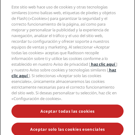
Destinos
Agentes de viajes
Este sitio web hace uso de cookies y otras tecnologías
Nuevos hoteles y próximas aperturas
Radisson Hotel Group
Información legal
similares (como balizas web, etiquetas de píxeles y objetos
Aplicación de Radisson Hotels
Medios
de Flash) («Cookies») para garantizar la seguridad y el
Hoteles Sports Approved
correcto funcionamiento de la página, así como para
Empleos en RHG
Centro de privacidad
Ayuda
Hoteles ideales para familias
mejorar y personalizar la publicidad y la experiencia de
Empleos en PPHE
Aviso legal
Salud y seguridad
navegación, analizar el tráfico y el uso del sitio web,
Empleos en EHL
Términos y condiciones de Radisson Rewards
Avisos al consumidor
recordar tu configuración y ofrecer soporte a nuestros
The Club by RHG
Redes sociales
Acuerdo de uso del sitio
equipos de ventas y marketing. Al seleccionar «Aceptar
Contacto
Oportunidades de desarrollo
todas las cookies» aceptas que Radisson recopile
Accesibilidad digital
Preguntas frecuentes
Marcas de Radisson Hotels
Responsabilidad social corporativa
información sobre ti y utilice las cookies conforme a lo
Declaración sobre la esclavitud moderna
Mapa del sitio
establecido en nuestro Aviso de privacidad [
haz clic aquí
]
Compras
y nuestro Aviso sobre cookies y tecnologías similares [
haz
clic aquí
]. Si seleccionas «Aceptar solo las cookies
esenciales», únicamente almacenaremos las cookies
estrictamente necesarias para el correcto funcionamiento
del sitio web. Si deseas personalizar tu selección, haz clic en
«Configuración de cookies».
NO TE PIERDAS NUESTRAS OFERTAS MÁS POPULARES
Aceptar todas las cookies
Aceptar solo las cookies esenciales
© 2026 Radisson Hotel Group.
Todos los derechos reservados. RHG