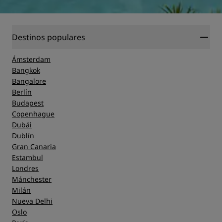
Destinos populares
Ámsterdam
Bangkok
Bangalore
Berlín
Budapest
Copenhague
Dubái
Dublín
Gran Canaria
Estambul
Londres
Mánchester
Milán
Nueva Delhi
Oslo