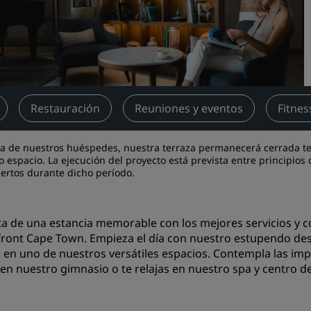
Reserva un espacio de reu
Solicita un presupuesto
Destinos para eventos
Soluciones sectoriales
Restauración
Reuniones y eventos
Fitnes
Buscar vuelos
Buscar vuelos
ia de nuestros huéspedes, nuestra terraza permanecerá cerrada 
 espacio. La ejecución del proyecto está prevista entre principios 
ertos durante dicho período.
Restaurantes
Buscar restaurantes
ta de una estancia memorable con los mejores servicios y c
ront Cape Town. Empieza el día con nuestro estupendo de
Servicios digitales
 en uno de nuestros versátiles espacios. Contempla las imp
en nuestro gimnasio o te relajas en nuestro spa y centro de
Aplicación de Radisson Hot