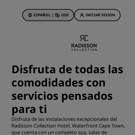
ESPAÑOL
|
USD
INICIAR SESIÓN
ewards
s
Ofertas de hotel
Descubre nuestras ofertas
Disfruta de todas las
A la primera va la vencida
comodidades con
Ofertas especiales
Reservar con antelación
servicios pensados
ma
Consultar nuestros paquetes
para ti
Ideas de viaje
Disfruta de las instalaciones excepcionales del
Radisson Collection Hotel, Waterfront Cape Town,
Hoteles para familias
gs
que cuenta con un completo spa, salas de
Rad Pets