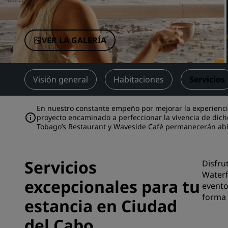
Marcas afiliadas en China
VER LA GALERÍA
Visión general
Habitaciones
Servicios
En nuestro constante empeño por mejorar la experienc
proyecto encaminado a perfeccionar la vivencia de dicho
Tobago’s Restaurant y Waveside Café permanecerán abi
Servicios
Disfru
Waterf
excepcionales para tu
evento
forma 
estancia en Ciudad
del Cabo