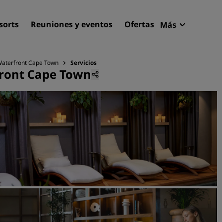
sorts
Reuniones y eventos
Ofertas
Más
Radisson R
Mis reserva
 Waterfront Cape Town
Servicios
front Cape Town
Encuentra tu hotel
Destinos
Resorts
Apartahoteles
Hoteles en el aeropuerto
Hoteles nuevos y de próxi
apertura
Reuniones y eventos
Descubre Radisson Meetin