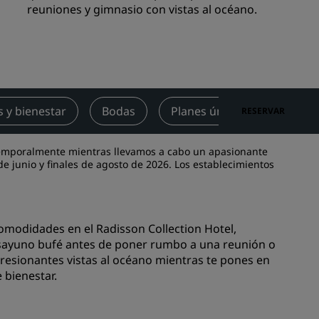
reuniones y gimnasio con vistas al océano.
niones
Espacios para celebración de
bodas
Estancias sostenibles
Estancias para equipos
deportivos
s y bienestar
Bodas
Planes únicos
Oferta
RESERVAR
Viajeros de negocios
Hoteles en el centro de la ciudad
temporalmente mientras llevamos a cabo un apasionante
Visita nuestro blog
de junio y finales de agosto de 2026. Los establecimientos
Radisson Rewards
Descubre Radisson Rewards
omodidades en el Radisson Collection Hotel,
sayuno bufé antes de poner rumbo a una reunión o
Ventajas
resionantes vistas al océano mientras te pones en
Cómo utilizar los puntos
 bienestar.
els
Cómo obtener puntos
Bookers and Planners