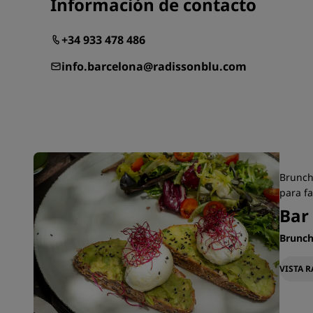
Información de contacto
+34 933 478 486
info.barcelona@radissonblu.com
Brunch 
para fa
Bar 
Brunc
VISTA 