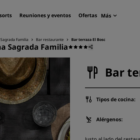
sorts
Reuniones y eventos
Ofertas
Más
Radisson R
Mis reserva
 Sagrada Familia
Bar restaurante
Bar terraza El Bosc
na Sagrada Familia
Encuentra tu hotel
Destinos
Bar te
Resorts
Apartahoteles
Hoteles en el aeropuerto
Tipos de cocina:
Hoteles nuevos y de próxi
apertura
Alérgenos:
Reuniones y eventos
Descubre Radisson Meetin
Justo al lado del resta