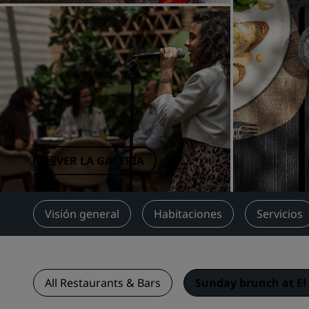
Marcas afiliadas en China
VER LA GALERÍA
Visión general
Habitaciones
Servicios
All Restaurants & Bars
Sunday brunch at El