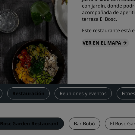
con jardín, donde podr
Reserva un espacio de reu
acompañada de aperitivo
Solicita un presupuesto
terraza El Bosc.
Destinos para eventos
Este restaurante está 
Soluciones sectoriales
VER EN EL MAPA
Buscar vuelos
Buscar vuelos
Restaurantes
Buscar restaurantes
Restauración
Reuniones y eventos
Fitne
Servicios digitales
Aplicación de Radisson Hot
 Bosc Garden Restaurant
Bar Bobò
El Bosc Ga