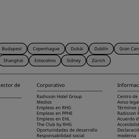
Budapest
Copenhague
Dubái
Dublín
Gran Can
Shanghái
Estocolmo
Sídney
Zúrich
sector de
Corporativo
Informac
Radisson Hotel Group
Centro de
Medios
Aviso lega
Empleos en RHG
Términos 
Empleos en PPHE
Radisson 
Empleos en EHL
Acuerdo de
The Club by RHG
Accesibili
Oportunidades de desarrollo
Declaració
Responsabilidad social
moderna