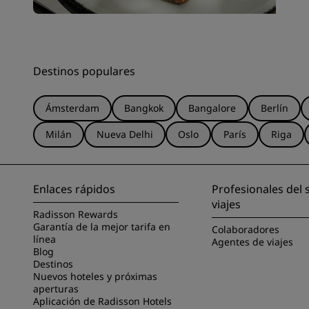
Destinos populares
Ámsterdam
Bangkok
Bangalore
Berlín
Milán
Nueva Delhi
Oslo
París
Riga
Enlaces rápidos
Profesionales del 
viajes
Radisson Rewards
Garantía de la mejor tarifa en
Colaboradores
línea
Agentes de viajes
Blog
Destinos
Nuevos hoteles y próximas
aperturas
Aplicación de Radisson Hotels