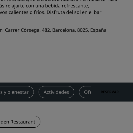
ás relajarte con una bebida refrescante,
niones
Espacios para celebración de
s calientes o fríos. Disfruta del sol en el bar
bodas
Estancias sostenibles
en Carrer Còrsega, 482, Barcelona, 8025, España
Estancias para equipos
deportivos
Viajeros de negocios
Hoteles en el centro de la ciudad
Visita nuestro blog
Radisson Rewards
ss y bienestar
Actividades
Ofertas
Opinio
RESERVAR
Descubre Radisson Rewards
Ventajas
Cómo utilizar los puntos
els
Cómo obtener puntos
rden Restaurant
Bookers and Planners