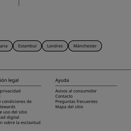
aria
Estambul
Londres
Mánchester
ión legal
Ayuda
 privacidad
Avisos al consumidor
l
Contacto
y condiciones de
Preguntas frecuentes
Rewards
Mapa del sitio
 uso del sitio
dad digital
n sobre la esclavitud