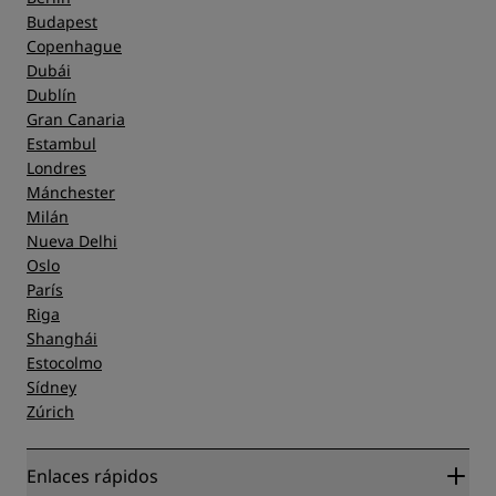
Budapest
Copenhague
Dubái
Dublín
Gran Canaria
Estambul
Londres
Mánchester
Milán
Nueva Delhi
Oslo
París
Riga
Shanghái
Estocolmo
Sídney
Zúrich
Enlaces rápidos