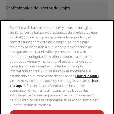
Radisson Rewards
Profesionales del sector de viajes
Garantía de la mejor tarifa en línea
Blog
Colaboradores
Corporativo
Destinos
Agentes de viajes
Este sitio web hace uso de cookies y otras tecnologías
Nuevos hoteles y próximas aperturas
Radisson Hotel Group
Información legal
similares (como balizas web, etiquetas de píxeles y objetos
Aplicación de Radisson Hotels
Medios
de Flash) («Cookies») para garantizar la seguridad y el
Hoteles Sports Approved
correcto funcionamiento de la página, así como para
Empleos en RHG
Centro de privacidad
Ayuda
Hoteles ideales para familias
mejorar y personalizar la publicidad y la experiencia de
Empleos en PPHE
Aviso legal
Salud y seguridad
navegación, analizar el tráfico y el uso del sitio web,
Empleos en EHL
Términos y condiciones de Radisson Rewards
Avisos al consumidor
recordar tu configuración y ofrecer soporte a nuestros
The Club by RHG
Redes sociales
Acuerdo de uso del sitio
equipos de ventas y marketing. Al seleccionar «Aceptar
Contacto
Oportunidades de desarrollo
todas las cookies» aceptas que Radisson recopile
Accesibilidad digital
Preguntas frecuentes
Marcas de Radisson Hotels
Responsabilidad social corporativa
información sobre ti y utilice las cookies conforme a lo
Declaración sobre la esclavitud moderna
Mapa del sitio
establecido en nuestro Aviso de privacidad [
haz clic aquí
]
Compras
y nuestro Aviso sobre cookies y tecnologías similares [
haz
clic aquí
]. Si seleccionas «Aceptar solo las cookies
esenciales», únicamente almacenaremos las cookies
estrictamente necesarias para el correcto funcionamiento
del sitio web. Si deseas personalizar tu selección, haz clic en
«Configuración de cookies».
NO TE PIERDAS NUESTRAS OFERTAS MÁS POPULARES