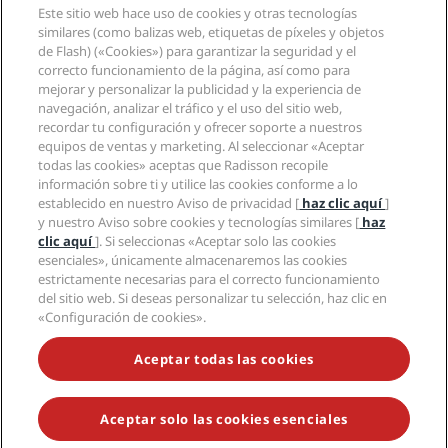
Agentes de viajes
Este sitio web hace uso de cookies y otras tecnologías
Nuevos hoteles y próximas aperturas
Radisson Hotel Group
Información legal
similares (como balizas web, etiquetas de píxeles y objetos
Aplicación de Radisson Hotels
Medios
de Flash) («Cookies») para garantizar la seguridad y el
Hoteles Sports Approved
correcto funcionamiento de la página, así como para
Empleos en RHG
Centro de privacidad
Ayuda
Hoteles ideales para familias
mejorar y personalizar la publicidad y la experiencia de
Empleos en PPHE
Aviso legal
Salud y seguridad
navegación, analizar el tráfico y el uso del sitio web,
Empleos en EHL
Términos y condiciones de Radisson Rewards
Avisos al consumidor
recordar tu configuración y ofrecer soporte a nuestros
The Club by RHG
Redes sociales
Acuerdo de uso del sitio
equipos de ventas y marketing. Al seleccionar «Aceptar
Contacto
Oportunidades de desarrollo
todas las cookies» aceptas que Radisson recopile
Accesibilidad digital
Preguntas frecuentes
Marcas de Radisson Hotels
Responsabilidad social corporativa
información sobre ti y utilice las cookies conforme a lo
Declaración sobre la esclavitud moderna
Mapa del sitio
establecido en nuestro Aviso de privacidad [
haz clic aquí
]
Compras
y nuestro Aviso sobre cookies y tecnologías similares [
haz
clic aquí
]. Si seleccionas «Aceptar solo las cookies
esenciales», únicamente almacenaremos las cookies
estrictamente necesarias para el correcto funcionamiento
del sitio web. Si deseas personalizar tu selección, haz clic en
«Configuración de cookies».
NO TE PIERDAS NUESTRAS OFERTAS MÁS POPULARES
Aceptar todas las cookies
Aceptar solo las cookies esenciales
© 2026 Radisson Hotel Group.
Todos los derechos reservados. RHG
Radisson Hotel Group, Radisson, Radisson RED, Radisson Blu, Radisson