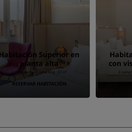
Habitación Superior en
Habit
planta alta
con vi
2 cama twin o 1 cama king · 22 m²
2 cama t
RESERVAR HABITACIÓN
RESE