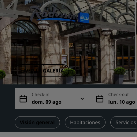
Marcas afiliadas en China
VER LA GALERÍA
Check-in
Check-out
dom. 09 ago
lun. 10 ago
Visión general
Habitaciones
Servicios