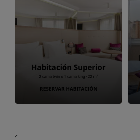
Habitación Superior
2 cama twin o 1 cama king · 22 m²
RESERVAR HABITACIÓN