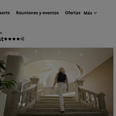
sorts
Reuniones y eventos
Ofertas
Más
Radisson R
Mis reserva
st
st
Encuentra tu hotel
Destinos
Resorts
Apartahoteles
Hoteles en el aeropuerto
Hoteles nuevos y de próxi
apertura
Reuniones y eventos
Descubre Radisson Meetin