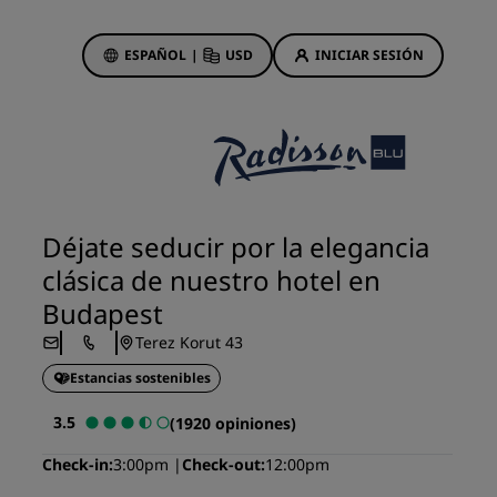
ESPAÑOL
|
USD
INICIAR SESIÓN
ewards
s
Ofertas de hotel
Descubre nuestras ofertas
Déjate seducir por la elegancia
A la primera va la vencida
clásica de nuestro hotel en
Ofertas especiales
Budapest
Reservar con antelación
Terez Korut 43
ma
Consultar nuestros paquetes
Estancias sostenibles
Ideas de viaje
3.5
(1920 opiniones)
Hoteles para familias
Check-in
3:00pm
Check-out
12:00pm
gs
Rad Pets