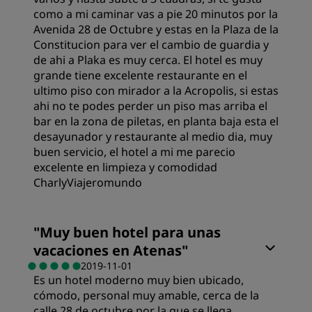
Calidad del sueño
como a mi caminar vas a pie 20 minutos por la
Avenida 28 de Octubre y estas en la Plaza de la
Constitucion para ver el cambio de guardia y
Ubicación
de ahi a Plaka es muy cerca. El hotel es muy
grande tiene excelente restaurante en el
ultimo piso con mirador a la Acropolis, si estas
Limpieza
ahi no te podes perder un piso mas arriba el
bar en la zona de piletas, en planta baja esta el
desayunador y restaurante al medio dia, muy
Servicio
buen servicio, el hotel a mi me parecio
excelente en limpieza y comodidad
CharlyViajeromundo
Calidad del sueño
"
Muy buen hotel para unas
vacaciones en Atenas
"
Ubicación
2019-11-01
Es un hotel moderno muy bien ubicado,
cómodo, personal muy amable, cerca de la
Servicio
calle 28 de octubre por la que se llega