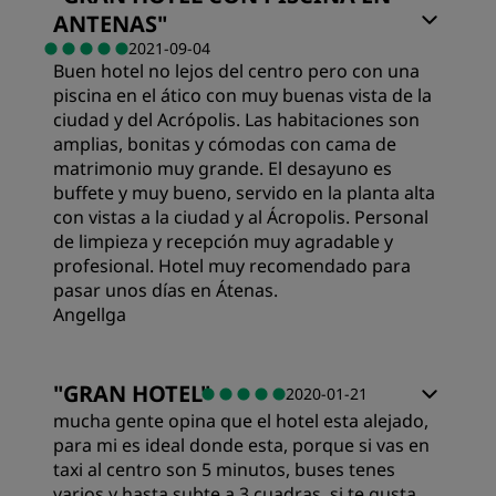
ANTENAS
"
Calidad/precio
2021-09-04
Buen hotel no lejos del centro pero con una
piscina en el ático con muy buenas vista de la
Calidad del sueño
ciudad y del Acrópolis. Las habitaciones son
amplias, bonitas y cómodas con cama de
matrimonio muy grande. El desayuno es
Ubicación
buffete y muy bueno, servido en la planta alta
con vistas a la ciudad y al Ácropolis. Personal
de limpieza y recepción muy agradable y
Limpieza
profesional. Hotel muy recomendado para
pasar unos días en Átenas.
Angellga
Servicio
Habitaciones
"
GRAN HOTEL
"
2020-01-21
mucha gente opina que el hotel esta alejado,
Calidad/precio
para mi es ideal donde esta, porque si vas en
taxi al centro son 5 minutos, buses tenes
varios y hasta subte a 3 cuadras, si te gusta