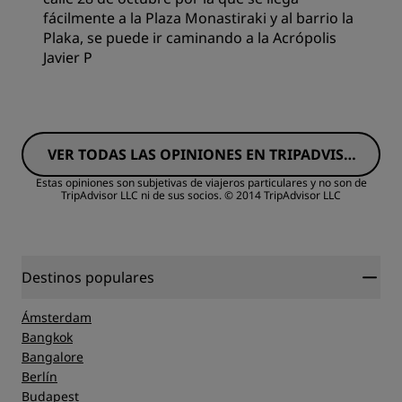
fácilmente a la Plaza Monastiraki y al barrio la
Plaka, se puede ir caminando a la Acrópolis
Javier P
Habitaciones
VER TODAS LAS OPINIONES EN TRIPADVISO
Calidad/precio
R
Estas opiniones son subjetivas de viajeros particulares y no son de
TripAdvisor LLC ni de sus socios.
© 2014 TripAdvisor LLC
Calidad del sueño
Ubicación
Destinos populares
Ámsterdam
Limpieza
Bangkok
Bangalore
Berlín
Servicio
Budapest