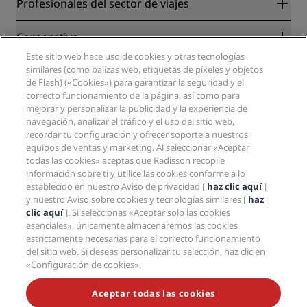
Radisson Rewards
Profesionales del sector de viajes
Garantía de la mejor tarifa en línea
Blog
Colaboradores
Corporativo
Destinos
Agentes de viajes
Este sitio web hace uso de cookies y otras tecnologías
Nuevos hoteles y próximas aperturas
Radisson Hotel Group
Información legal
similares (como balizas web, etiquetas de píxeles y objetos
Aplicación de Radisson Hotels
Medios
de Flash) («Cookies») para garantizar la seguridad y el
Hoteles Sports Approved
correcto funcionamiento de la página, así como para
Empleos en RHG
Centro de privacidad
Ayuda
Hoteles ideales para familias
mejorar y personalizar la publicidad y la experiencia de
Empleos en PPHE
Aviso legal
Salud y seguridad
navegación, analizar el tráfico y el uso del sitio web,
Empleos en EHL
Términos y condiciones de Radisson Rewards
Avisos al consumidor
recordar tu configuración y ofrecer soporte a nuestros
The Club by RHG
Redes sociales
Acuerdo de uso del sitio
equipos de ventas y marketing. Al seleccionar «Aceptar
Contacto
Oportunidades de desarrollo
todas las cookies» aceptas que Radisson recopile
Accesibilidad digital
Preguntas frecuentes
Marcas de Radisson Hotels
Responsabilidad social corporativa
información sobre ti y utilice las cookies conforme a lo
Declaración sobre la esclavitud moderna
Mapa del sitio
establecido en nuestro Aviso de privacidad [
haz clic aquí
]
Compras
y nuestro Aviso sobre cookies y tecnologías similares [
haz
clic aquí
]. Si seleccionas «Aceptar solo las cookies
esenciales», únicamente almacenaremos las cookies
estrictamente necesarias para el correcto funcionamiento
del sitio web. Si deseas personalizar tu selección, haz clic en
«Configuración de cookies».
NO TE PIERDAS NUESTRAS OFERTAS MÁS POPULARES
Aceptar todas las cookies