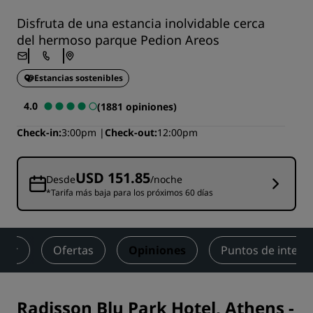
Disfruta de una estancia inolvidable cerca
del hermoso parque Pedion Areos
Estancias sostenibles
4.0
(1881 opiniones)
Check-in
3:00pm
Check-out
12:00pm
USD 151.85
Desde
/noche
*Tarifa más baja para los próximos 60 días
star
Ofertas
Opiniones
Puntos de interé
Radisson Blu Park Hotel, Athens
-