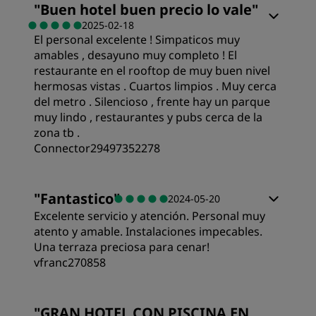
"
Buen hotel buen precio lo vale
"
2025-02-18
El personal excelente ! Simpaticos muy
amables , desayuno muy completo ! El
restaurante en el rooftop de muy buen nivel
hermosas vistas . Cuartos limpios . Muy cerca
del metro . Silencioso , frente hay un parque
muy lindo , restaurantes y pubs cerca de la
zona tb .
Connector29497352278
"
Fantastico
"
2024-05-20
Excelente servicio y atención. Personal muy
atento y amable. Instalaciones impecables.
Una terraza preciosa para cenar!
vfranc270858
Habitaciones
"
GRAN HOTEL CON PISCINA EN