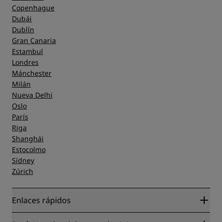
Copenhague
Dubái
Dublín
Gran Canaria
Estambul
Londres
Mánchester
Milán
Nueva Delhi
Oslo
París
Riga
Shanghái
Estocolmo
Sídney
Zúrich
Enlaces rápidos