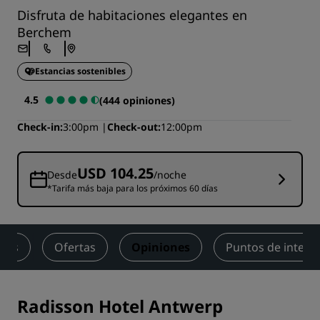
Disfruta de habitaciones elegantes en
Berchem
Estancias sostenibles
4.5
(444 opiniones)
Check-in
3:00pm
Check-out
12:00pm
USD 104.25
Desde
/noche
*Tarifa más baja para los próximos 60 días
ness
Ofertas
Opiniones
Puntos de interé
Radisson Hotel Antwerp