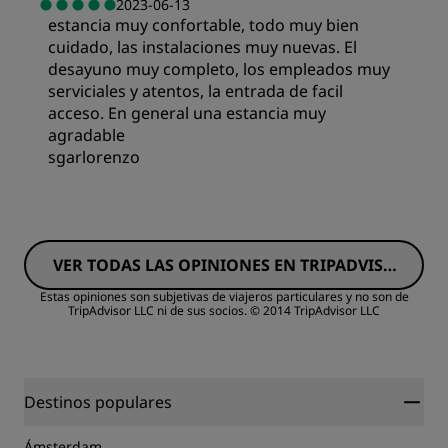
2023-06-13
estancia muy confortable, todo muy bien
Calidad/precio
cuidado, las instalaciones muy nuevas. El
desayuno muy completo, los empleados muy
Calidad del sueño
serviciales y atentos, la entrada de facil
acceso. En general una estancia muy
agradable
Ubicación
sgarlorenzo
Habitaciones
Limpieza
VER TODAS LAS OPINIONES EN TRIPADVISO
Calidad/precio
Servicio
R
Estas opiniones son subjetivas de viajeros particulares y no son de
TripAdvisor LLC ni de sus socios.
© 2014 TripAdvisor LLC
Calidad del sueño
Ubicación
Destinos populares
Ámsterdam