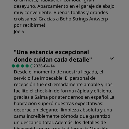
Calidad/precio
desayuno. Aparcamiento en el garaje de abajo
muy conveniente. Buenas toallas y grandes
croissants! Gracias a Boho Strings Antwerp
Calidad del sueño
por recibirme!
Joe S
Ubicación
Habitaciones
"
Una estancia excepcional
donde cuidan cada detalle
"
Limpieza
Calidad/precio
2026-04-14
Desde el momento de nuestra llegada, el
Servicio
servicio fue impecable. El personal de
Calidad del sueño
recepción fue extremadamente amable y nos
facilitó el check-in de forma rápida y eficiente
gracias a Salma por atendernos en español. ​La
Ubicación
habitación superó nuestras expectativas:
decoración elegante, limpieza absoluta y una
cama increíblemente cómoda que garantizó
Limpieza
un descanso total. Además, los detalles de
bienvenida marcaron la diferencia. ​Mención