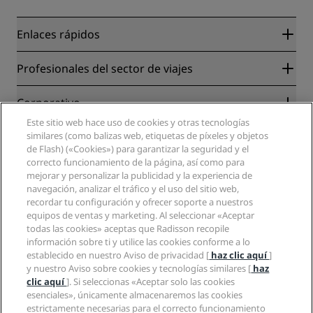
Enlaces rápidos
Radisson Rewards
Profesionales del sector de viajes
Garantía de la mejor tarifa en línea
Blog
Colaboradores
Corporativo
Destinos
Agentes de viajes
Este sitio web hace uso de cookies y otras tecnologías
Nuevos hoteles y próximas aperturas
Radisson Hotel Group
similares (como balizas web, etiquetas de píxeles y objetos
Información legal
Aplicación de Radisson Hotels
de Flash) («Cookies») para garantizar la seguridad y el
Medios
Hoteles Sports Approved
correcto funcionamiento de la página, así como para
Empleos en RHG
Centro de privacidad
Ayuda
Hoteles ideales para familias
mejorar y personalizar la publicidad y la experiencia de
Empleos en PPHE
Aviso legal
Salud y seguridad
navegación, analizar el tráfico y el uso del sitio web,
Empleos en EHL
Términos y condiciones de Radisson Rewards
recordar tu configuración y ofrecer soporte a nuestros
Avisos al consumidor
The Club by RHG
Redes sociales
Acuerdo de uso del sitio
equipos de ventas y marketing. Al seleccionar «Aceptar
Contacto
Oportunidades de desarrollo
todas las cookies» aceptas que Radisson recopile
Accesibilidad digital
Preguntas frecuentes
Marcas de Radisson Hotels
Responsabilidad social corporativa
información sobre ti y utilice las cookies conforme a lo
Declaración sobre la esclavitud moderna
Mapa del sitio
establecido en nuestro Aviso de privacidad [
haz clic aquí
]
Compras
y nuestro Aviso sobre cookies y tecnologías similares [
haz
clic aquí
]. Si seleccionas «Aceptar solo las cookies
esenciales», únicamente almacenaremos las cookies
estrictamente necesarias para el correcto funcionamiento