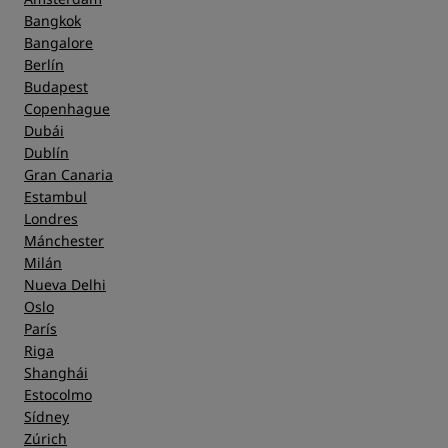
Limpieza
Bangkok
Bangalore
Berlín
Servicio
Budapest
Copenhague
Dubái
Dublín
Gran Canaria
Estambul
Londres
Mánchester
Milán
Nueva Delhi
Oslo
París
Riga
Shanghái
Estocolmo
Sídney
Zúrich