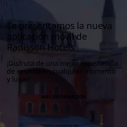
Te presentamos la nueva
aplicación móvil de
Radisson Hotels
¡Disfruta de una mejor experiencia
de reserva en cualquier momento
y lugar!
MÁS INFORMACIÓN