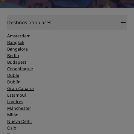
Destinos populares
Ámsterdam
Bangkok
Bangalore
Berlín
Budapest
Copenhague
Dubái
Dublín
Gran Canaria
Estambul
Londres
Mánchester
Milán
Nueva Delhi
Oslo