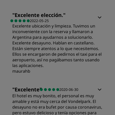
Habitaciones
"
Excelente elección.
"
2022-05-25
Excelente ubicación y limpieza. Tuvimos un
Calidad/precio
inconveniente con la reserva y llamaron a
Argentina para ayudarnos a solucionarlo.
Calidad del sueño
Excelente desayuno. Hablan en castellano.
Están siempre atentos a lo que necesitemos.
Ellos se encargaron de pedirnos el taxi para el
Ubicación
aeropuerto, así no pagábamos tanto usando
las aplicaciones.
maurahb
Limpieza
"
Excelente
"
2020-06-30
Servicio
El hotel es muy bonito, el personal es muy
amable y está muy cerca del Vondelpark. El
desayuno no era bufet por causa coronavirus,
pero estuvo delicioso y tenía opciones para