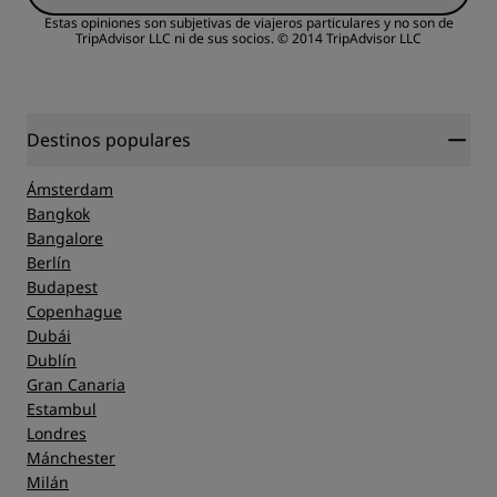
R
Estas opiniones son subjetivas de viajeros particulares y no son de
TripAdvisor LLC ni de sus socios.
© 2014 TripAdvisor LLC
Calidad del sueño
Ubicación
Destinos populares
Ámsterdam
Limpieza
Bangkok
Bangalore
Berlín
Servicio
Budapest
Copenhague
Dubái
Dublín
Gran Canaria
Estambul
Londres
Mánchester
Milán