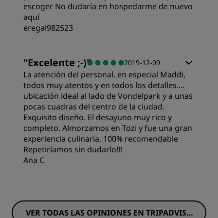
escoger No dudaría en hospedarme de nuevo
aquí
eregal982523
Habitaciones
"
Excelente ;-)
"
2019-12-09
La atención del personal, en especial Maddi,
Calidad/precio
todos muy atentos y en todos los detalles....
ubicación ideal al lado de Vondelpark y a unas
pocas cuadras del centro de la ciudad.
Calidad del sueño
Exquisito diseño. El desayuno muy rico y
completo. Almorzamos en Tozi y fue una gran
experiencia culinaria. 100% recomendable
Ubicación
Repetiríamos sin dudarlo!!!
Ana C
Limpieza
Habitaciones
Servicio
VER TODAS LAS OPINIONES EN TRIPADVISO
Calidad/precio