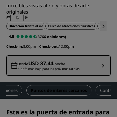
Increíbles vistas al río y obras de arte
originales
Ubicación frente al río
Cerca de atracciones turísticas
Instalac
4.5
(3766 opiniones)
Check-in
3:00pm
Check-out
12:00pm
USD 87.44
Desde
/noche
*Tarifa más baja para los próximos 60 días
piniones
Puntos de interés cercanos
Contact
Esta es la puerta de entrada para