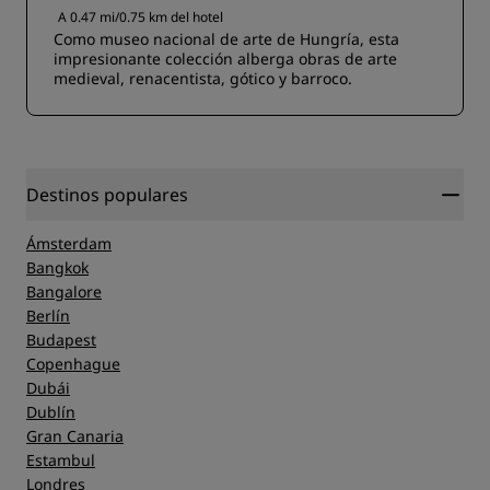
A 0.47 mi/0.75 km del hotel
Como museo nacional de arte de Hungría, esta
impresionante colección alberga obras de arte
medieval, renacentista, gótico y barroco.
Destinos populares
Ámsterdam
Bangkok
Bangalore
Berlín
Budapest
Copenhague
Dubái
Dublín
Gran Canaria
Estambul
Londres