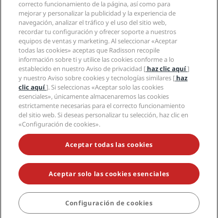
Hoteles Sports Approved
correcto funcionamiento de la página, así como para
Empleos en RHG
Centro de privacidad
Ayuda
Hoteles ideales para familias
mejorar y personalizar la publicidad y la experiencia de
Empleos en PPHE
Aviso legal
Salud y seguridad
navegación, analizar el tráfico y el uso del sitio web,
Empleos en EHL
Términos y condiciones de Radisson Rewards
recordar tu configuración y ofrecer soporte a nuestros
Avisos al consumidor
The Club by RHG
Redes sociales
Acuerdo de uso del sitio
equipos de ventas y marketing. Al seleccionar «Aceptar
Contacto
Oportunidades de desarrollo
todas las cookies» aceptas que Radisson recopile
Accesibilidad digital
Preguntas frecuentes
Marcas de Radisson Hotels
Responsabilidad social corporativa
información sobre ti y utilice las cookies conforme a lo
Declaración sobre la esclavitud moderna
Mapa del sitio
establecido en nuestro Aviso de privacidad [
haz clic aquí
]
Compras
y nuestro Aviso sobre cookies y tecnologías similares [
haz
clic aquí
]. Si seleccionas «Aceptar solo las cookies
esenciales», únicamente almacenaremos las cookies
estrictamente necesarias para el correcto funcionamiento
del sitio web. Si deseas personalizar tu selección, haz clic en
«Configuración de cookies».
NO TE PIERDAS NUESTRAS OFERTAS MÁS POPULARES
Aceptar todas las cookies
Aceptar solo las cookies esenciales
© 2026 Radisson Hotel Group.
Todos los derechos reservados. RHG
Radisson Hotel Group, Radisson, Radisson RED, Radisson Blu, Radisson
Collection, Radisson Individuals, Park Plaza, Park Inn, Country Inn &
Suites, Prize by Radisson, Radisson Rewards y Radisson Meetings son
Configuración de cookies
RESERVAR
marcas registradas de Radisson Hotel Group.