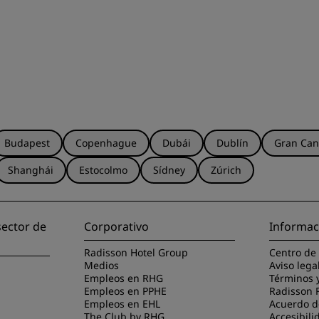
Budapest
Copenhague
Dubái
Dublín
Gran Can
Shanghái
Estocolmo
Sídney
Zúrich
sector de
Corporativo
Informac
Radisson Hotel Group
Centro de
Medios
Aviso lega
Empleos en RHG
Términos 
Empleos en PPHE
Radisson 
Empleos en EHL
Acuerdo de
The Club by RHG
Accesibili