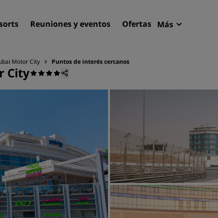
sorts
Reuniones y eventos
Ofertas
Más
Radisson R
Mis reserva
ubai Motor City
Puntos de interés cercanos
 City
Encuentra tu hotel
Destinos
Resorts
Apartahoteles
Hoteles en el aeropuerto
Hoteles nuevos y de próxi
apertura
Reuniones y eventos
Descubre Radisson Meetin