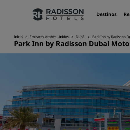
Destinos
Re
Inicio
Emiratos Árabes Unidos
Dubái
Park Inn by Radisson D
Park Inn by Radisson Dubai Motor
Nuestras marcas
Marcas de Radisson Hotels