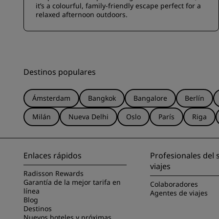
it’s a colourful, family-friendly escape perfect for a
relaxed afternoon outdoors.
Destinos populares
Ámsterdam
Bangkok
Bangalore
Berlín
Milán
Nueva Delhi
Oslo
París
Riga
Enlaces rápidos
Profesionales del 
viajes
Radisson Rewards
Garantía de la mejor tarifa en
Colaboradores
línea
Agentes de viajes
Blog
Destinos
Nuevos hoteles y próximas