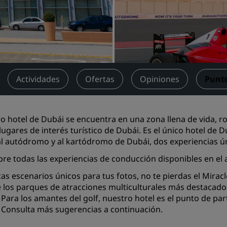
Reserva un espacio de reu
Solicita un presupuesto
Destinos para eventos
Soluciones sectoriales
Actividades
Ofertas
Opiniones
Punto
Buscar vuelos
Buscar vuelos
o hotel de Dubái se encuentra en una zona llena de vida, 
 lugares de interés turístico de Dubái. Es el único hotel de 
Restaurantes
al autódromo y al kartódromo de Dubái, dos experiencias ún
Buscar restaurantes
re todas las experiencias de conducción disponibles en e
cas escenarios únicos para tus fotos, no te pierdas el Mirac
Servicios digitales
 los parques de atracciones multiculturales más destacad
 Para los amantes del golf, nuestro hotel es el punto de pa
Aplicación de Radisson Hot
 Consulta más sugerencias a continuación.