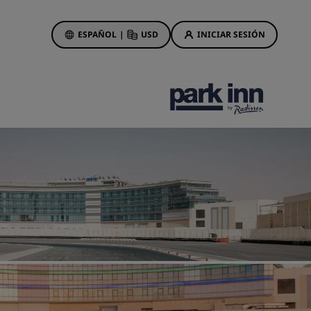
ESPAÑOL
|
USD
INICIAR SESIÓN
ewards
s
Ofertas de hotel
Descubre nuestras ofertas
A la primera va la vencida
Ofertas especiales
Reservar con antelación
ma
Consultar nuestros paquetes
Ideas de viaje
Hoteles para familias
gs
Rad Pets