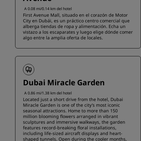
A 0.08 mi/0.14 km del hotel
First Avenue Mall, situado en el corazón de Motor
City en Dubái, es un práctico centro comercial que
alberga tiendas de ropa y alimentación. Echa un
vistazo a los escaparates y luego elige dónde comer
algo entre la amplia oferta de locales.
Dubai Miracle Garden
A 0.86 mi/1.38 km del hotel
Located just a short drive from the hotel, Dubai
Miracle Garden is one of the city’s most iconic
seasonal attractions. Home to more than 150
million blooming flowers arranged in vibrant
sculptures and immersive walkways, the garden
features record-breaking floral installations,
including life-sized aircraft displays and heart-
shaped tunnels. Open during the cooler months,