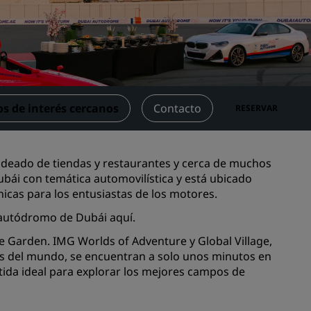
niones
Espacios para celebración de
bodas
Estancias sostenibles
Estancias para equipos
deportivos
s de interés cercanos
Contacto
RESERVAR
Viajeros de negocios
Hoteles en el centro de la ciudad
Visita nuestro blog
rodeado de tiendas y restaurantes y cerca de muchos
Dubái con temática automovilística y está ubicado
Radisson Rewards
icas para los entusiastas de los motores.
l autódromo de Dubái
aquí
.
Descubre Radisson Rewards
le Garden. IMG Worlds of Adventure y Global Village,
Ventajas
os del mundo, se encuentran a solo unos minutos en
Cómo utilizar los puntos
rtida ideal para explorar los mejores campos de
els
Cómo obtener puntos
Bookers and Planners