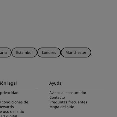
aria
Estambul
Londres
Mánchester
ión legal
Ayuda
 privacidad
Avisos al consumidor
l
Contacto
y condiciones de
Preguntas frecuentes
Rewards
Mapa del sitio
 uso del sitio
dad digital