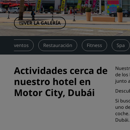
Marcas afiliadas en China
VER LA GALERÍA
nes y eventos
Restauración
Fitness
Spa
Actividades cerca de
Nuestr
de los
nuestro hotel en
junto 
Motor City, Dubái
Descub
Si bus
uno de
coche.
Dubái.