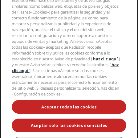
Este sitio web hace uso de cookies y otras tecnologías
Nuevos hoteles y próximas aperturas
Radisson Hotel Group
similares (como balizas web, etiquetas de píxeles y objetos
Información legal
Aplicación de Radisson Hotels
de Flash) («Cookies») para garantizar la seguridad y el
Medios
Hoteles Sports Approved
correcto funcionamiento de la página, así como para
Empleos en RHG
Centro de privacidad
Ayuda
Hoteles ideales para familias
mejorar y personalizar la publicidad y la experiencia de
Empleos en PPHE
Aviso legal
Salud y seguridad
navegación, analizar el tráfico y el uso del sitio web,
Empleos en EHL
Términos y condiciones de Radisson Rewards
recordar tu configuración y ofrecer soporte a nuestros
Avisos al consumidor
The Club by RHG
Redes sociales
Acuerdo de uso del sitio
equipos de ventas y marketing. Al seleccionar «Aceptar
Contacto
Oportunidades de desarrollo
todas las cookies» aceptas que Radisson recopile
Accesibilidad digital
Preguntas frecuentes
Marcas de Radisson Hotels
Responsabilidad social corporativa
información sobre ti y utilice las cookies conforme a lo
Declaración sobre la esclavitud moderna
Mapa del sitio
establecido en nuestro Aviso de privacidad [
haz clic aquí
]
Compras
y nuestro Aviso sobre cookies y tecnologías similares [
haz
clic aquí
]. Si seleccionas «Aceptar solo las cookies
esenciales», únicamente almacenaremos las cookies
estrictamente necesarias para el correcto funcionamiento
del sitio web. Si deseas personalizar tu selección, haz clic en
«Configuración de cookies».
NO TE PIERDAS NUESTRAS OFERTAS MÁS POPULARES
Aceptar todas las cookies
Aceptar solo las cookies esenciales
© 2026 Radisson Hotel Group.
Todos los derechos reservados. RHG
Radisson Hotel Group, Radisson, Radisson RED, Radisson Blu, Radisson
Collection, Radisson Individuals, Park Plaza, Park Inn, Country Inn &