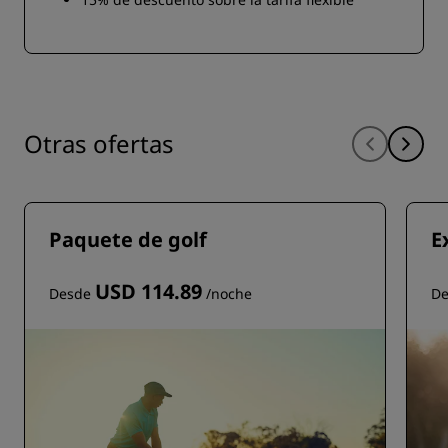
Otras ofertas
Paquete de golf
E
USD 114.89
Desde
/noche
D