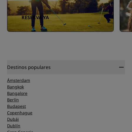
RESERVA YA
Destinos populares
Ámsterdam
Bangkok
Bangalore
Berlín
Budapest
Copenhague
Dubái
Dublín