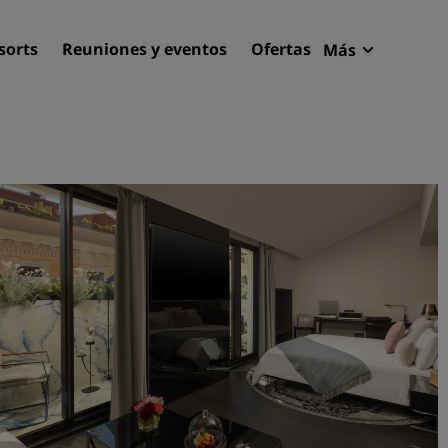
sorts
Reuniones y eventos
Ofertas
Más
Radisson R
Mis reserva
Encuentra tu hotel
Destinos
Resorts
Apartahoteles
Hoteles en el aeropuerto
Hoteles nuevos y de próxi
apertura
Reuniones y eventos
Descubre Radisson Meetin