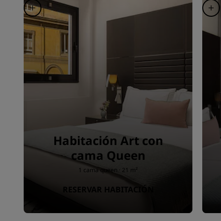
Habitación Art con
cama Queen
1 cama queen · 21 m²
RESERVAR HABITACIÓN