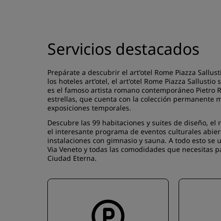
Servicios destacados
Prepárate a descubrir el art'otel Rome Piazza Sallus
los hoteles art'otel, el art'otel Rome Piazza Sallustio
es el famoso artista romano contemporáneo Pietro R
estrellas, que cuenta con la colección permanente m
exposiciones temporales.
Descubre las 99 habitaciones y suites de diseño, el r
el interesante programa de eventos culturales abier
instalaciones con gimnasio y sauna. A todo esto se 
Via Veneto y todas las comodidades que necesitas pa
Ciudad Eterna.