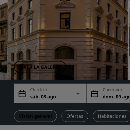
Marcas afiliadas en China
VER LA GALERÍA
Check-in
Check-out
sáb. 08 ago
dom. 09 ag
Visión general
Ofertas
Habitaciones