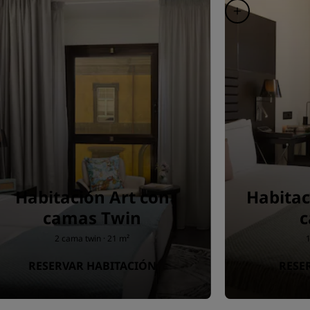
Habitación Art con
Habitac
camas Twin
c
2 cama twin · 21 m²
1
RESERVAR HABITACIÓN
RESE