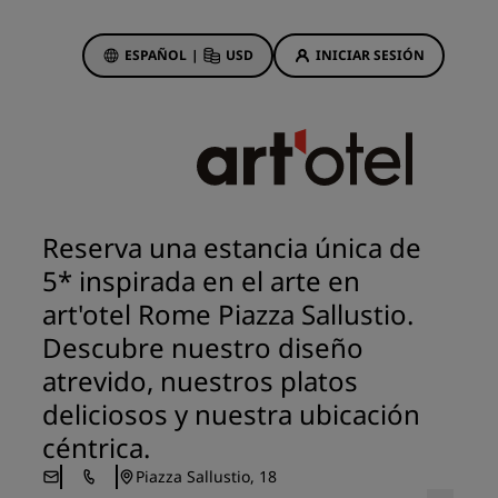
ESPAÑOL
|
USD
INICIAR SESIÓN
ewards
s
Ofertas de hotel
Descubre nuestras ofertas
Reserva una estancia única de
A la primera va la vencida
5* inspirada en el arte en
Ofertas especiales
art'otel Rome Piazza Sallustio.
Reservar con antelación
Descubre nuestro diseño
ma
Consultar nuestros paquetes
atrevido, nuestros platos
deliciosos y nuestra ubicación
Ideas de viaje
céntrica.
Hoteles para familias
Piazza Sallustio, 18
gs
Rad Pets