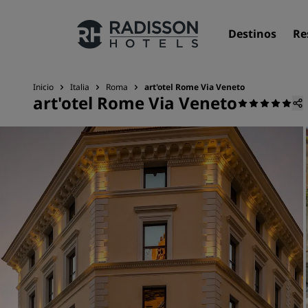
Destinos
Re
Inicio
Italia
Roma
art'otel Rome Via Veneto
art'otel Rome Via Veneto
Nuestras marcas
Marcas de Radisson Hotels