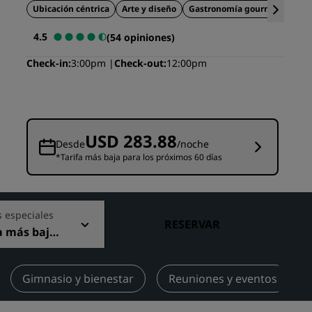
Ubicación céntrica
Arte y diseño
Gastronomía gourmet
niones
Espacios para celebración de
bodas
4.5
(54 opiniones)
Estancias sostenibles
Check-in
3:00pm
Check-out
12:00pm
Estancias para equipos
deportivos
Viajeros de negocios
Hoteles en el centro de la ciudad
USD 283.88
Desde
/noche
Visita nuestro blog
*Tarifa más baja para los próximos 60 días
Radisson Rewards
s especiales
Descubre Radisson Rewards
RESERVAR
a más baja
Ventajas
nible
Cómo utilizar los puntos
els
Gimnasio y bienestar
Reuniones y eventos
Cómo obtener puntos
Bookers and Planners