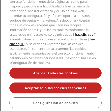
correcto funcionamiento de la página, así como para
Empleos en RHG
Centro de privacidad
Ayuda
Hoteles ideales para familias
mejorar y personalizar la publicidad y la experiencia de
Empleos en PPHE
Aviso legal
Salud y seguridad
navegación, analizar el tráfico y el uso del sitio web,
Empleos en EHL
Términos y condiciones de Radisson Rewards
Avisos al consumidor
recordar tu configuración y ofrecer soporte a nuestros
The Club by RHG
Redes sociales
Acuerdo de uso del sitio
equipos de ventas y marketing. Al seleccionar «Aceptar
Contacto
Oportunidades de desarrollo
todas las cookies» aceptas que Radisson recopile
Accesibilidad digital
Preguntas frecuentes
Marcas de Radisson Hotels
Responsabilidad social corporativa
información sobre ti y utilice las cookies conforme a lo
Declaración sobre la esclavitud moderna
Mapa del sitio
establecido en nuestro Aviso de privacidad [
haz clic aquí
]
Compras
y nuestro Aviso sobre cookies y tecnologías similares [
haz
clic aquí
]. Si seleccionas «Aceptar solo las cookies
esenciales», únicamente almacenaremos las cookies
estrictamente necesarias para el correcto funcionamiento
del sitio web. Si deseas personalizar tu selección, haz clic en
«Configuración de cookies».
NO TE PIERDAS NUESTRAS OFERTAS MÁS POPULARES
Aceptar todas las cookies
Aceptar solo las cookies esenciales
© 2026 Radisson Hotel Group.
Todos los derechos reservados. RHG
Radisson Hotel Group, Radisson, Radisson RED, Radisson Blu, Radisson
Collection, Radisson Individuals, Park Plaza, Park Inn, Country Inn &
Suites, Prize by Radisson, Radisson Rewards y Radisson Meetings son
Configuración de cookies
marcas registradas de Radisson Hotel Group.