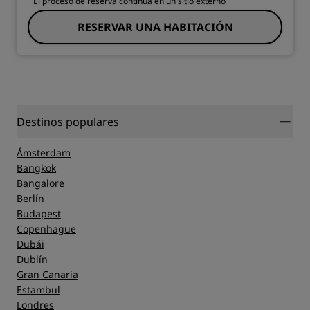
El proceso de reserva continúa en un sitio externo
RESERVAR UNA HABITACIÓN
Destinos populares
Ámsterdam
Bangkok
Bangalore
Berlín
Budapest
Copenhague
Dubái
Dublín
Gran Canaria
Estambul
Londres