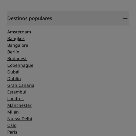
Destinos populares
Ámsterdam
Bangkok
Bangalore
Berlín
Budapest
Copenhague
Dubái
Dublín
Gran Canaria
Estambul
Londres
Mánchester
Milán
Nueva Delhi
Oslo
París