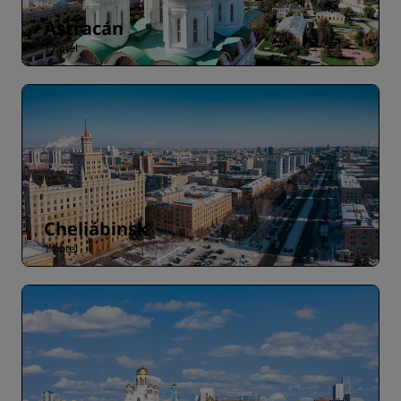
Astracán
1 hotel
Cheliábinsk
1 hotel