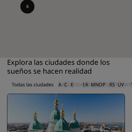
6
Explora las ciudades donde los
sueños se hacen realidad
Todas las ciudades
A
B
C
D
E
F
G
H
I
J
K
L
M
N
O
P
Q
R
S
T
U
V
W
X