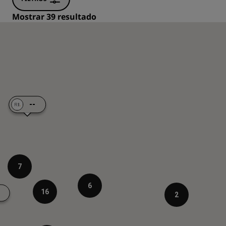
Mostrar 39 resultado
--
7
6
16
2