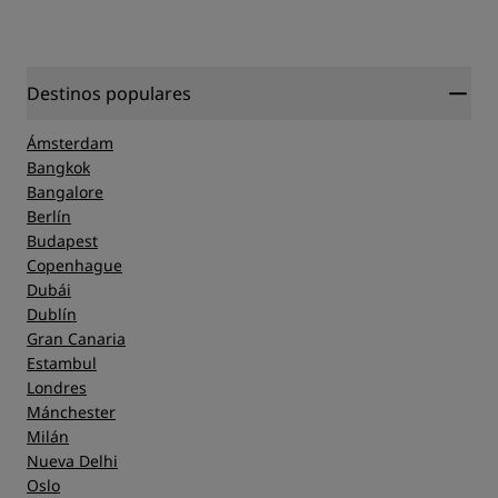
Destinos populares
Ámsterdam
Bangkok
Bangalore
Berlín
Budapest
Copenhague
Dubái
Dublín
Gran Canaria
Estambul
Londres
Mánchester
Milán
Nueva Delhi
Oslo