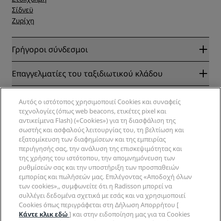
Σίδνεϋ
Ζυρίχη
Γρήγοροι σύνδεσμοι
Radisson Rewards
Επαγγελματίες του ταξιδιωτικού κλάδου
Εγγυημένα η καλύτερη τιμή στο διαδίκτυο
Blog
Συνεργάτες
Εταιρικά
Αυτός ο ιστότοπος χρησιμοποιεί Cookies και συναφείς
Προορισμοί
Ταξιδιωτικά πρακτορεία
τεχνολογίες (όπως web beacons, ετικέτες pixel και
Νέα και επερχόμενα ξενοδοχεία
Radisson Hotel Group
αντικείμενα Flash) («Cookies») για τη διασφάλιση της
Νομικές πληροφορίες
Εφαρμογή Radisson Hotels
σωστής και ασφαλούς λειτουργίας του, τη βελτίωση και
Μέσα κοινωνικής δικτύωσης
Ξενοδοχεία εγκεκριμένα για αθλήματα
εξατομίκευση των διαφημίσεων και της εμπειρίας
Σταδιοδρομίες RHG
Κέντρο απορρήτου
Βοήθεια
Οικογενειακά ξενοδοχεία
περιήγησής σας, την ανάλυση της επισκεψιμότητας και
Σταδιοδρομίες PPHE
Ανακοίνωση νομικού περιεχομένου
Υγεία και ασφάλεια
της χρήσης του ιστότοπου, την απομνημόνευση των
Σταδιοδρομίες EHL
Όροι και προϋποθέσεις Radisson Rewards
ρυθμίσεών σας και την υποστήριξη των προσπαθειών
Ειδοποιήσεις καταναλωτών
The Club by RHG
Κοινωνικά δίκτυα
Συμφωνητικό χρήσης ιστότοπου
εμπορίας και πωλήσεών μας. Επιλέγοντας «Αποδοχή όλων
Επικοινωνία
Επιχειρηματική ανάπτυξη
των cookies»,, συμφωνείτε ότι η Radisson μπορεί να
Ψηφιακή προσβασιμότητα
Συχνές ερωτήσεις
Επωνυμίες Radisson Hotels
Εταιρική Υπευθυνότητα
συλλέγει δεδομένα σχετικά με εσάς και να χρησιμοποιεί
Δήλωση για τη σύγχρονη δουλεία
Χάρτης ιστότοπου
Cookies όπως περιγράφεται στη Δήλωση Απορρήτου [
Προμήθειες
Κάντε κλικ εδώ
] και στην ειδοποίηση μας για τα Cookies