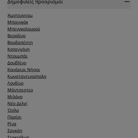
Δημοφιλείς προορισμοί
Άμστερνταμ
Μπανγκόκ
Μπενγκαλουρού
Βερολίνο
Βουδαπέστη
Κοπεγχάγη
Ντουμπάι
Δουβλίνο
Κανάριοι Νήσοι
Κωνσταντινούπολη
Λονδίνο
Μάντσεστερ
Μιλάνο
Νέο Δελχί
Όσλο
Παρίσι
Ρίγα
Σαγκάη
Στοκχόλμη