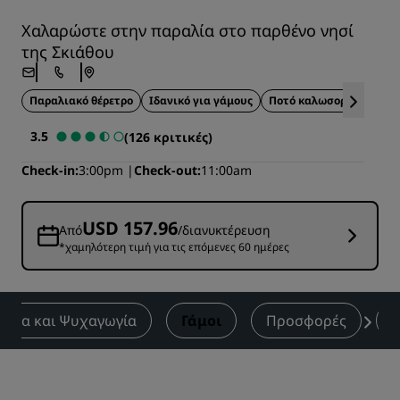
Χαλαρώστε στην παραλία στο παρθένο νησί
της Σκιάθου
Παραλιακό θέρετρο
Ιδανικό για γάμους
Ποτό καλωσορίσματος
3.5
(126 κριτικές)
Check-in
3:00pm
Check-out
11:00am
USD 157.96
Από
/διανυκτέρευση
*χαμηλότερη τιμή για τις επόμενες 60 ημέρες
υεξία και Ψυχαγωγία
Γάμοι
Προσφορές
Α