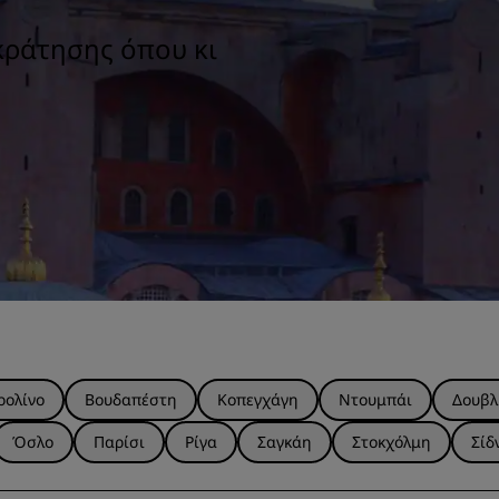
κράτησης όπου κι
ρολίνο
Βουδαπέστη
Κοπεγχάγη
Ντουμπάι
Δουβλ
Όσλο
Παρίσι
Ρίγα
Σαγκάη
Στοκχόλμη
Σίδ