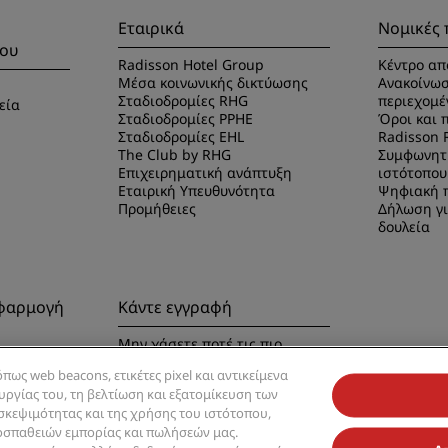
υ
Εταιρικά
Νομικές 
δου
Radisson Hotel Group
Κέντρο απ
Μέσα κοινωνικής δικτύωσης
Ανακοίνωσ
Σταδιοδρομίες RHG
περιεχομέ
εία
Σταδιοδρομίες PPHE
Όροι και 
Σταδιοδρομίες EHL
Radisson 
The Club by RHG
Συμφωνητ
Επιχειρηματική ανάπτυξη
ιστότοπου
Εταιρική Υπευθυνότητα
Ψηφιακή 
Προμήθειες
Δήλωση γι
δουλεία
εφαρμογή
Κάντε εγγραφή
Μην χάσετε ποτέ τις πιο
δημοφιλείς προσφορές μας
ρμογή
πως web beacons, ετικέτες pixel και αντικείμενα
ουργίας του, τη βελτίωση και εξατομίκευση των
ισκεψιμότητας και της χρήσης του ιστότοπου,
οσπαθειών εμπορίας και πωλήσεών μας.