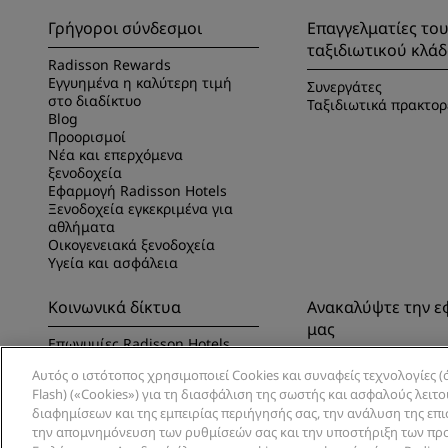
Γρήγοροι σύνδεσμοι
Επαγγελματίες το
ταξιδιωτικού κλά
Radisson Rewards
Εγγυημένα η καλύτερη τιμή
Συνεργάτες
στο διαδίκτυο
Ταξιδιωτικά πρακτορ
Blog
Προορισμοί
Νέα και επερχόμενα
ξενοδοχεία
Εφαρμογή Radisson Hotels
Ξενοδοχεία εγκεκριμένα για
αθλήματα
Οικογενειακά ξενοδοχεία
Υγεία και ασφάλεια
Κοινωνικά δίκτυα
Ανακαλύψτε την 
μας
Επωνυμίες Radisson Hotels
Ανακαλύψτε την εφα
Αυτός ο ιστότοπος χρησιμοποιεί Cookies και συναφείς τεχνολογίες (ό
Radisson Hotels
Flash) («Cookies») για τη διασφάλιση της σωστής και ασφαλούς λειτ
διαφημίσεων και της εμπειρίας περιήγησής σας, την ανάλυση της επ
την απομνημόνευση των ρυθμίσεών σας και την υποστήριξη των πρ