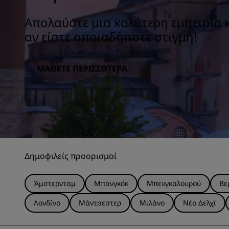
Απολαύστε μια καλύτερη εμπειρία 
αν είστε οποιαδήποτε στιγμή!
ΜΆΘΕΤΕ ΠΕΡΙΣΣΌΤΕΡΑ
Δημοφιλείς προορισμοί
Άμστερνταμ
Μπανγκόκ
Μπενγκαλουρού
Βε
Λονδίνο
Μάντσεστερ
Μιλάνο
Νέο Δελχί