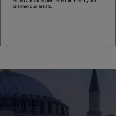
Enjoy captivating live entertainment by our
talented duo artists.
αρμογή για