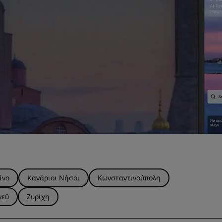
ίνο
Κανάριοι Νήσοι
Κωνσταντινούπολη
νεϋ
Ζυρίχη