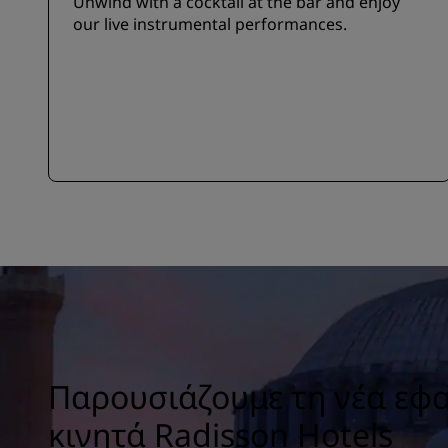
Unwind with a cocktail at the bar and enjoy
our live instrumental performances.
Παρουσιάζουμε τη νέα εφ
κινητά Radisson Hotels