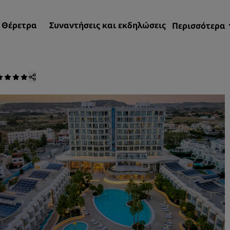
Θέρετρα
Συναντήσεις και εκδηλώσεις
Περισσότερα
Προσφορέ
Radisson 
Οι κρατήσ
Βρείτε το ξενοδοχείο σας
Προορισμοί
Θέρετρα
Επιπλωμένα διαμερίσματα
ξενοδοχεία αεροδρομίου
Νέα και επερχόμενα ξενοδ
Συναντήσεις και εκδηλώσ
Ανακαλύψτε το Radisson
Meetings