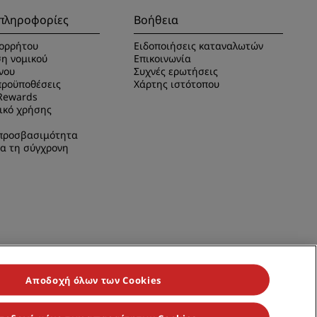
πληροφορίες
Βοήθεια
ορρήτου
Ειδοποιήσεις καταναλωτών
η νομικού
Επικοινωνία
νου
Συχνές ερωτήσεις
προϋποθέσεις
Χάρτης ιστότοπου
Rewards
ικό χρήσης
προσβασιμότητα
α τη σύγχρονη
Αποδοχή όλων των Cookies