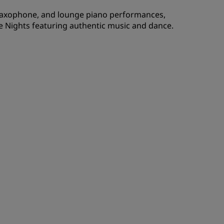
Υπεύθυνοι κρατήσεων και
 saxophone, and lounge piano performances,
Διοργανωτές συναντήσεων
re Nights featuring authentic music and dance.
ΓΊΝΕΤΕ ΜΈΛΟΣ