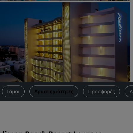
Κάντε κράτηση για έναν χ
συνεδριάσεων
Ζητήστε προσφορά
Προορισμοί για εκδηλώσει
Λύσεις βιομηχανίας
Αναζήτηση πτήσεων
Αναζήτηση πτήσεων
Εστίαση
Γάμοι
Δραστηριότητες
Προσφορές
Α
Αναζήτηση εστιατορίου
Ψηφιακές υπηρεσίες
Εφαρμογή Radisson Hotels