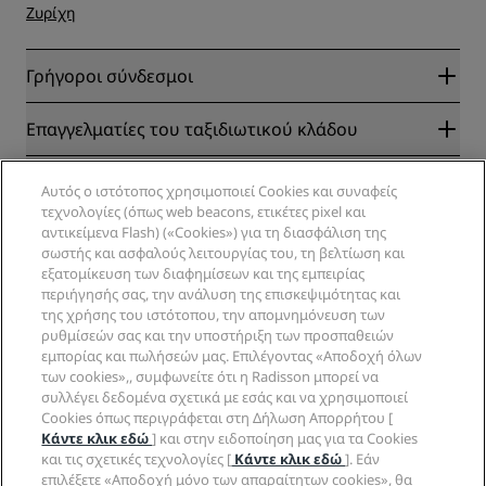
Ζυρίχη
Γρήγοροι σύνδεσμοι
Radisson Rewards
Επαγγελματίες του ταξιδιωτικού κλάδου
Εγγυημένα η καλύτερη τιμή στο διαδίκτυο
Blog
Συνεργάτες
Εταιρικά
Αυτός ο ιστότοπος χρησιμοποιεί Cookies και συναφείς
Προορισμοί
Ταξιδιωτικά πρακτορεία
τεχνολογίες (όπως web beacons, ετικέτες pixel και
Νέα και επερχόμενα ξενοδοχεία
Radisson Hotel Group
αντικείμενα Flash) («Cookies») για τη διασφάλιση της
Νομικές πληροφορίες
Εφαρμογή Radisson Hotels
σωστής και ασφαλούς λειτουργίας του, τη βελτίωση και
Μέσα κοινωνικής δικτύωσης
Ξενοδοχεία εγκεκριμένα για αθλήματα
εξατομίκευση των διαφημίσεων και της εμπειρίας
Σταδιοδρομίες RHG
Κέντρο απορρήτου
Βοήθεια
Οικογενειακά ξενοδοχεία
περιήγησής σας, την ανάλυση της επισκεψιμότητας και
Σταδιοδρομίες PPHE
Ανακοίνωση νομικού περιεχομένου
Υγεία και ασφάλεια
της χρήσης του ιστότοπου, την απομνημόνευση των
Σταδιοδρομίες EHL
Όροι και προϋποθέσεις Radisson Rewards
ρυθμίσεών σας και την υποστήριξη των προσπαθειών
Ειδοποιήσεις καταναλωτών
The Club by RHG
Κοινωνικά δίκτυα
Συμφωνητικό χρήσης ιστότοπου
εμπορίας και πωλήσεών μας. Επιλέγοντας «Αποδοχή όλων
Επικοινωνία
Επιχειρηματική ανάπτυξη
των cookies»,, συμφωνείτε ότι η Radisson μπορεί να
Ψηφιακή προσβασιμότητα
Συχνές ερωτήσεις
Επωνυμίες Radisson Hotels
Εταιρική Υπευθυνότητα
συλλέγει δεδομένα σχετικά με εσάς και να χρησιμοποιεί
Δήλωση για τη σύγχρονη δουλεία
Χάρτης ιστότοπου
Cookies όπως περιγράφεται στη Δήλωση Απορρήτου [
Προμήθειες
Κάντε κλικ εδώ
] και στην ειδοποίηση μας για τα Cookies
και τις σχετικές τεχνολογίες [
Κάντε κλικ εδώ
]. Εάν
επιλέξετε «Αποδοχή μόνο των απαραίτητων cookies», θα