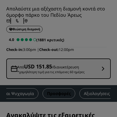
Απολαύστε μια αξέχαστη διαμονή κοντά στο
όμορφο πάρκο του Πεδίου Άρεως
Βιώσιμη διαμονή
4.0
(1881 κριτικές)
Check-in
3:00pm
Check-out
12:00pm
USD 151.85
Από
/διανυκτέρευση
*χαμηλότερη τιμή για τις επόμενες 60 ημέρες
ία και Ψυχαγωγία
Προσφορές
Αξιολογήσεις
Ανακαλύψτε τις εξαιρετικές