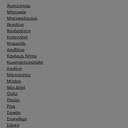
Άμστερνταμ
Μπανγκόκ
Μπενγκαλουρού
Βερολίνο
Βουδαπέστη
Κοπεγχάγη
Ντουμπάι
Δουβλίνο
Κανάριοι Νήσοι
Κωνσταντινούπολη
Λονδίνο
Μάντσεστερ
Μιλάνο
Νέο Δελχί
Όσλο
Παρίσι
Ρίγα
Σαγκάη
Στοκχόλμη
Σίδνεϋ