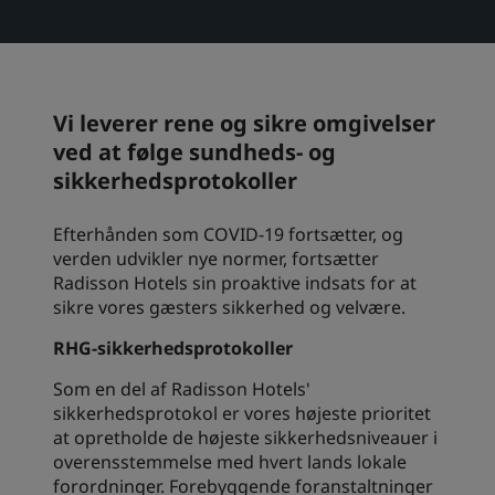
Park Plaza
Park Inn by Radisson
Centrum-hoteller
Vi leverer rene og sikre omgivelser
Besøg vores blog
Prize by Radisson
Country Inn & Suites
ved at følge sundheds- og
sikkerhedsprotokoller
Efterhånden som COVID-19 fortsætter, og
Tilknyttede brands i Kina
verden udvikler nye normer, fortsætter
J.
Jin Jiang
Radisson Hotels sin proaktive indsats for at
sikre vores gæsters sikkerhed og velvære.
RHG-sikkerhedsprotokoller
Kunlun
Golden Tulip
Som en del af Radisson Hotels'
sikkerhedsprotokol er vores højeste prioritet
at opretholde de højeste sikkerhedsniveauer i
overensstemmelse med hvert lands lokale
forordninger. Forebyggende foranstaltninger