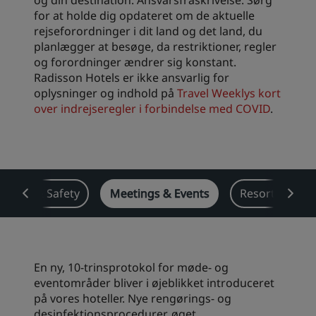
og din destination. Ansvarsfraskrivelse: Sørg
for at holde dig opdateret om de aktuelle
rejseforordninger i dit land og det land, du
planlægger at besøge, da restriktioner, regler
og forordninger ændrer sig konstant.
Radisson Hotels er ikke ansvarlig for
oplysninger og indhold på
Travel Weeklys kort
over indrejseregler i forbindelse med COVID
.
Health & Safety
Meetings & Events
Resorter
En ny, 10-trinsprotokol for møde- og
eventområder bliver i øjeblikket introduceret
på vores hoteller. Nye rengørings- og
desinfektionsprocedurer, øget