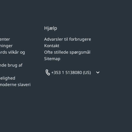
Hjælp
enter
Advarsler til forbrugere
sninger
Kontakt
ds vilkår og
Ofte stillede spørgsmål
Sitemap
nde brug af
+353 1 5138080 (US)
gelighed
moderne slaveri