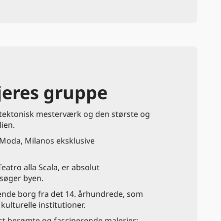
 jeres gruppe
itektonisk mesterværk og den største og
ien.
a Moda, Milanos eksklusive
atro alla Scala, er absolut
esøger byen.
rende borg fra det 14. århundrede, som
lturelle institutioner.
st berømte og fascinerende malerier: