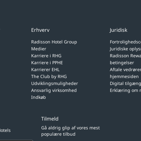
r
Erhverv
Juridisk
Radisson Hotel Group
Fortrolighedsc
Medier
Juridiske oply
Karriere i RHG
Radisson Rewar
Karriere i PPHE
betingelser
Karrierer EHL
Aftale vedrøre
The Club by RHG
hjemmesiden
Udviklingsmuligheder
Digital tilgæn
Ansvarlig virksomhed
Erklæring om 
Indkøb
Tilmeld
Gå aldrig glip af vores mest
otels
populære tilbud