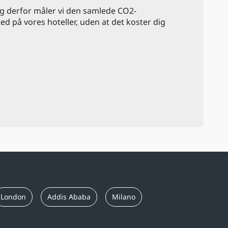
og derfor måler vi den samlede CO2-
ted på vores hoteller, uden at det koster dig
London
Addis Ababa
Milano