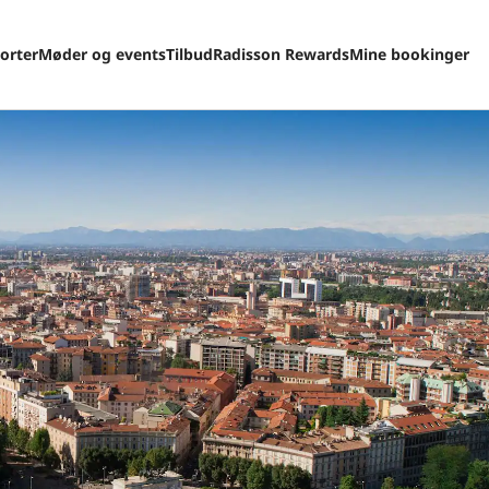
orter
Møder og events
Tilbud
Radisson Rewards
Mine bookinger