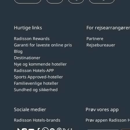
Hurtige links
For rejsearrangøre
Radisson Rewards
Partnere
Garanti for laveste online pris
Rejsebureauer
Blog
Destinationer
Nye og kommende hoteller
Radisson Hotels-APP
Sports Approved-hoteller
Familievenlige hoteller
Sundhed og sikkerhed
Sociale medier
Prøv vores app
Radisson Hotels-brands
Prøv appen Radisson H
tiktok
instagram
youtube
facebook
whatsapp
pinterest
threads
twitter
linkedin