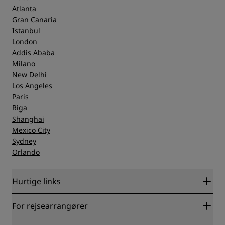
Atlanta
Gran Canaria
Istanbul
London
Addis Ababa
Milano
New Delhi
Los Angeles
Paris
Riga
Shanghai
Mexico City
Sydney
Orlando
Hurtige links
Radisson Rewards
For rejsearrangører
Garanti for laveste online pris