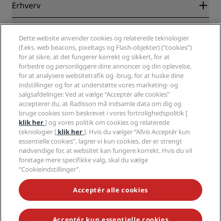
Blog
Partnere
Erhverv
Destinationer
Rejsebureauer
Nye og kommende hoteller
Radisson Hotel Group
Juridisk
Radisson Hotels-APP
Medier
Dette website anvender cookies og relaterede teknologier
Sports Approved-hoteller
(f.eks. web beacons, pixeltags og Flash-objekter) (“cookies”)
Karriere i RHG
Fortrolighedscenter
Hjælp
Familievenlige hoteller
for at sikre, at det fungerer korrekt og sikkert, for at
Karriere i PPHE
Juridiske oplysninger
Sundhed og sikkerhed
forbedre og personliggøre dine annoncer og din oplevelse,
Karrierer EHL
Radisson Rewards vilkår og betingelser
Advarsler til forbrugere
for at analysere websitetrafik og -brug, for at huske dine
The Club by RHG
Sociale medier
Aftale vedrørende brug af hjemmesiden
indstillinger og for at understøtte vores marketing- og
Kontakt
Udviklingsmuligheder
salgsafdelinger. Ved at vælge “Acceptér alle cookies”
Digital tilgængelighed
Ofte stillede spørgsmål
Radisson Hotels-brands
Ansvarlig virksomhed
accepterer du, at Radisson må indsamle data om dig og
Erklæring om moderne slaveri
Sitemap
bruge cookies som beskrevet i vores fortrolighedspolitik [
Indkøb
klik her
] og vores politik om cookies og relaterede
teknologier [
klik her
]. Hvis du vælger “Afvis Acceptér kun
essentielle cookies”, lagrer vi kun cookies, der er strengt
nødvendige for, at websitet kan fungere korrekt. Hvis du vil
foretage mere specifikke valg, skal du vælge
“Cookieindstillinger”.
GÅ ALDRIG GLIP AF VORES MEST POPULÆRE TILBUD
Acceptér alle cookies
Acceptér kun essentielle cookies