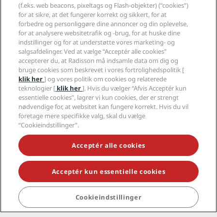
Mest populære tilbud i Asien og
(f.eks. web beacons, pixeltags og Flash-objekter) (“cookies”)
for at sikre, at det fungerer korrekt og sikkert, for at
Stillehavsområdet
forbedre og personliggøre dine annoncer og din oplevelse,
for at analysere websitetrafik og -brug, for at huske dine
15 tilbud
·
Se alle
indstillinger og for at understøtte vores marketing- og
salgsafdelinger. Ved at vælge “Acceptér alle cookies”
accepterer du, at Radisson må indsamle data om dig og
bruge cookies som beskrevet i vores fortrolighedspolitik [
-35%
-20%
-25%
klik her
] og vores politik om cookies og relaterede
teknologier [
klik her
]. Hvis du vælger “Afvis Acceptér kun
essentielle cookies”, lagrer vi kun cookies, der er strengt
nødvendige for, at websitet kan fungere korrekt. Hvis du vil
foretage mere specifikke valg, skal du vælge
“Cookieindstillinger”.
Great Getaways.
China Summer
Acceptér alle cookies
Greater Deals
Sale
Thaila
Acceptér kun essentielle cookies
Most popular offers in India
Cookieindstillinger
1 tilbud
·
Se alle