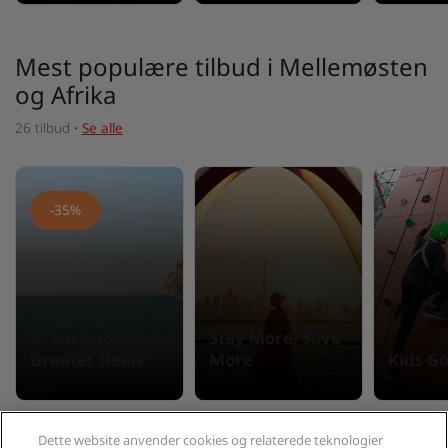
Mest populære tilbud i Mellemøsten
og Afrika
26 tilbud
·
Se alle
-35%
Great Getaways.
Stay More, Save
Greater Deals
More
Kids Go
Dette website anvender cookies og relaterede teknologier