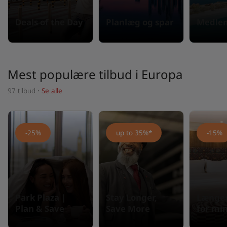
Deals of the Day
Planlæg og spar
Medlem
Mest populære tilbud i Europa
97 tilbud
·
Se alle
-25%
up to 35%*
-15%
Park Plaza |
Stay Longer,
Længer
Plan & Save
Save More
for mi