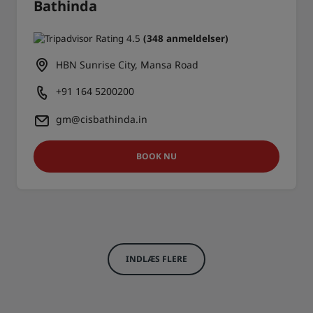
Bathinda
(348 anmeldelser)
HBN Sunrise City, Mansa Road
+91 164 5200200
gm@cisbathinda.in
BOOK NU
INDLÆS FLERE