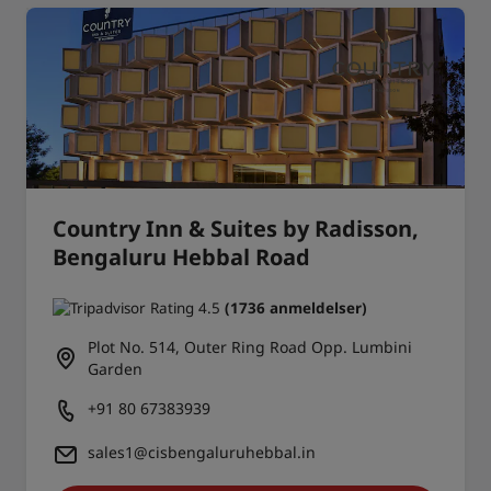
Country Inn & Suites by Radisson,
Bengaluru Hebbal Road
(1736 anmeldelser)
Plot No. 514, Outer Ring Road Opp. Lumbini
Garden
+91 80 67383939
sales1@cisbengaluruhebbal.in