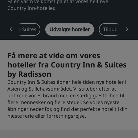
Få en varm velkomst på et af vores helt nye
Country Inn-hoteller.
Park Plaza
Park Inn by Radisson
Centrum-hoteller
ry Inn & Suites
Udvalgte hoteller
Tilbud
De
Besøg vores blog
Prize by Radisson
Country Inn & Suites
Få mere at vide om vores
hoteller fra Country Inn & Suites
Tilknyttede brands i Kina
by Radisson
J.
Jin Jiang
Country Inn & Suites åbner hele tiden nye hoteller i
Asien og Stillehavsområdet. Vi stræber efter at
udbrede vores brand med en særlig gæstfrihed til
flere mennesker og flere steder. Se vores nyeste
Kunlun
Golden Tulip
åbninger nedenfor, og find det perfekte hotel til din
næste ferie eller forretningsrejse.