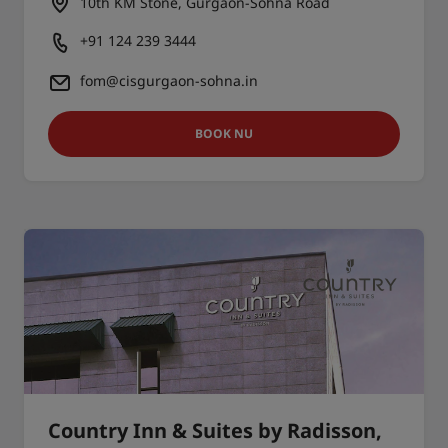
10th KM Stone, Gurgaon-Sohna Road
+91 124 239 3444
fom@cisgurgaon-sohna.in
BOOK NU
Country Inn & Suites by Radisson,