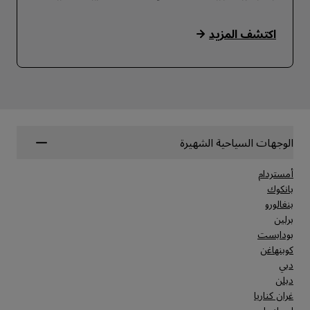
اكتشف المزيد
الوجهات السياحية الشهيرة
أمستردام
بانكوك
بنغالورو
برلين
بودابست
كوبنهاغن
دبي
دبلن
غران كناريا