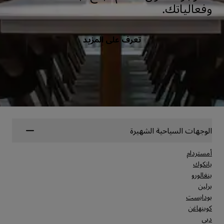
وفعالياتك.
تعرف على المزيد
الوجهات السياحية الشهيرة
أمستردام
بانكوك
بنغالورو
برلين
بودابست
كوبنهاغن
دبي