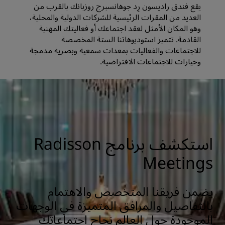
يقع فندق راديسون رِد جوهانسبرج روزبانك بالقرب من
العديد من المقرات الرئيسية للشركات الدولية والمحلية،
وهو المكان الأمثل لعقد اجتماعك أو فعاليتك المهنية
القادمة. تتميز استوديوهاتنا الستة المخصصة
للاجتماعات والفعاليات بمعدات سمعية وبصرية مدمجة
وخيارات للاجتماعات الافتراضية.
استكشف برنامج Radisson
Meetings
يضمن فريقنا المتخصص والاهتمام
بالتفاصيل والمرافق المتميزة في الوجهات
الموجودة حول العالم نجاح اجتماعاتك