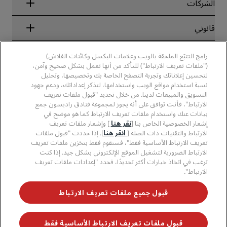
الشركاء
الشركات
الوجهات
وكلاء السفر
الفنادق الجديدة والمُزمع افتتاحها قريبًا
مجموعة فنادق راديسون
قانوني
تطبيق فنادق راديسون
وسائل الإعلام
الفنادق المعتمدة في مجال الرياضة
الوظائف، مجموعة فنادق راديسون
مركز الخصوصية
مساعدة
فنادق مناسبة للعائلات
رامج التتبّع الملحقة بالويب وعلامات البكسل وكائنات الفلاش)
الوظائف، مجموعة فنادق PPHE
الإشعار القانوني
الصحة والسلامة
("ملفات تعريف الارتباط") للتأكد من أنها تعمل بشكل صحيح وآمن،
الوظائف في مجموعة فنادق EHL
شروط برنامج Radisson Rewards وأحكامه
تنبيهات للمستهلكين
لتحسين إعلاناتك وتجربة التصفح الخاصة بك وتخصيصها، وتحليل
The Club by RHG
وسائل التواصل الاجتماعي
اتفاقية استخدام الموقع
نسبة استخدام مواقع الويب واستخدامها، لتذكر إعداداتك، ودعم جهود
بيانات الاتصال
فرص التنمية
التسويق والمبيعات لدينا. من خلال تحديد "قبول ملفات تعريف
سهولة التصفح الرقمي
الأسئلة الشائعة
علامات فنادق راديسون التجارية
الأعمال المسؤولة
الارتباط"، فأنت توافق على أنه يجوز لمجموعة فنادق راديسون جمع
بيان الرق ّ المعاصر
خريطة الموقع
بيانات عنك واستخدام ملفات تعريف الارتباط كما هو موضح في
المشتريات
إشعار الخصوصية الخاص بنا [
نقر هنا
] وإشعار ملفات تعريف
الارتباط والتقنيات ذات الصلة [
انقر هنا
]. إذا حددت "قبول ملفات
تعريف الارتباط الأساسية فقط"، فسنقوم فقط بتخزين ملفات تعريف
الارتباط الضرورية لتشغيل الموقع الإلكتروني بشكل جيد. إذا كنت
ترغب في اتخاذ خيارات أكثر تحديدًا، فحدد "إعدادات ملفات تعريف
الارتباط".
لا تفوّت فرصة الحصول على أفضل عروضنا
قبول جميع ملفات تعريف الارتباط
قبول ملفات تعريف الارتباط الأساسية فقط