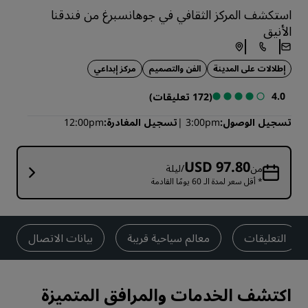
استكشف المركز الثقافي في جوهانسبرغ من فندقنا
الأنيق
إطلالات على المدينة
الفن والتصميم
مركز إبداعي
4.0
(172 تعليقات)
تسجيل الوصول
3:00pm
تسجيل المغادرة
12:00pm
USD 97.80
من
/ليلة
* أقل سعر لمدة الـ 60 يومًا القادمة
التعليقات
معالم سياحية قريبة
بيانات الاتصال
اكتشف الخدمات والمرافق المتميزة