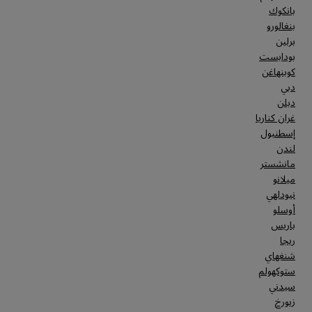
بانكوك
بنغالورو
برلين
بودابست
كوبنهاغن
دبي
دبلن
غران كناريا
إسطنبول
لندن
مانشستر
ميلانو
نيودلهي
أوسلو
باريس
ريجا
شنغهاي
ستوكهولم
سيدني
زيورخ