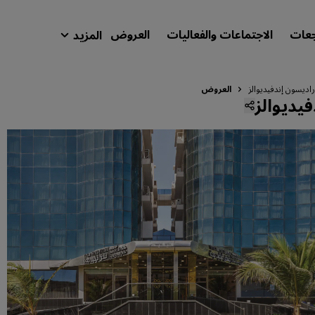
جعات
الاجتماعات والفعاليات
العروض
المزيد
isson Rewards
حجوزاتي
اديسون إندفيديوالز
العروض
يديوالز
ابحث عن فندقك
الوجهات
المنتجعات
شقق فندقية مجهزة
فنادق قريبة من المطار
الفنادق الجديدة والمرتقب افتتاحها
الاجتماعات والفعاليات
استكشف برنامج Radisson Meetings
احجز اجتماعًا