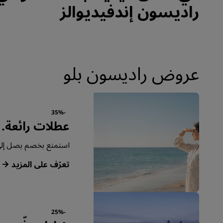
راديسون إندفيديوالز
عروض راديسون بلو
-35%
عطلات رائعة.
استمتع بخصم يصل إلى 35% في تخفيضات الأعضاء لفترة محد
‏‫تعرّف على المزيد‬
-25%