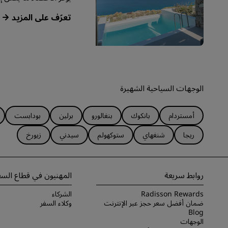
‏‫تعرّف على المزيد‬
الوجهات السياحية الشهيرة
أمستردام
بانكوك
بنغالورو
برلين
بودابست
ريجا
شنغهاي
ستوكهولم
سيدني
زيورخ
روابط سريعة
المهنيون في قطاع السف
Radisson Rewards
الشركاء
ضمان أفضل سعر حجز عبر الإنترنت
وكلاء السفر
Blog
الوجهات