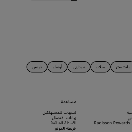
مانشستر
ميلانو
نيودلهي
أوسلو
باريس
مساعدة
ية
تنبيهات للمستهلكين
ني
بيانات الاتصال
شروط برنامج Radisson Rewards
الأسئلة الشائعة
خريطة الموقع