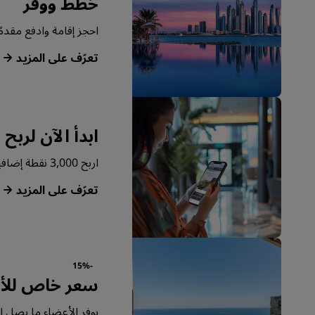
خطط ووفّر
احجز إقامة وادفع مقدمًا ل
‏‫تعرّف على المزيد‬
ابدأ الآن لربح 
اربح 3,000 نقطة إضافية نظير حجزك الأول من خلال تطبيقنا.
‏‫تعرّف على المزيد‬
-15%
سعر خاص للأ
يوفر الأعضاء ما يصل إلى 15% أكثر على جميع الإقامات في جميع أنحاء