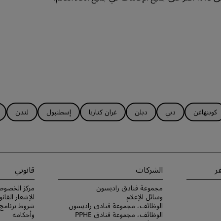
كوبنهاغن
دبي
دبلن
غران كناريا
إسطنبول
لندن
ر
الشركات
قانوني
مجموعة فنادق راديسون
مركز الخصوص
وسائل الإعلام
الإشعار القانو
الوظائف، مجموعة فنادق راديسون
الوظائف، مجموعة فنادق PPHE
وأحكامه