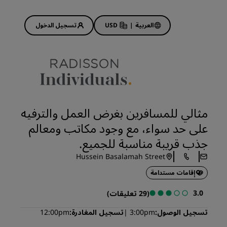
العربية
|
USD
تسجيل الدخول
Rad
عروض الفنادق
استكشف عروضنا
مثالي للمسافرين بغرض العمل والترفيه
ابدأ الآن لربح الكثير
على حد سواء، مع وجود مكاتب ومعالم
Deals of the Day
جذب قريبة مناسبة للجميع.
احجز مقدمًا
Hussein Basalamah Street
 قريبًا
اطلع على الباقات المتاحة لدينا
إقامات مستدامة
أفكار السفر
3.0
(29 تعليقات)
فنادق مناسبة للعائلات
تسجيل الوصول
3:00pm
تسجيل المغادرة
12:00pm
Rad Pets