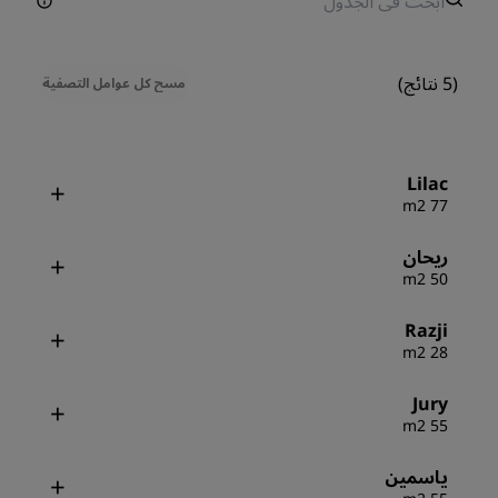
(5 نتائج)
مسح كل عوامل التصفية
Lilac
77 m2
ريحان
50 m2
Razji
28 m2
Jury
55 m2
ياسمين