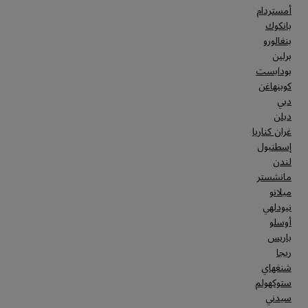
أمستردام
بانكوك
بنغالورو
برلين
بودابست
كوبنهاغن
دبي
دبلن
غران كناريا
إسطنبول
لندن
مانشستر
ميلانو
نيودلهي
أوسلو
باريس
ريجا
شنغهاي
ستوكهولم
سيدني