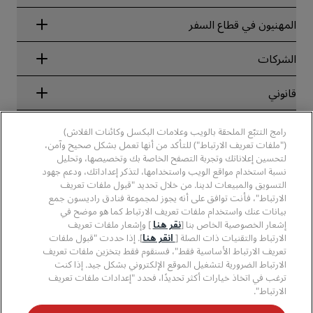
Radisson Rewards
المهنيون في قطاع السفر
ضمان أفضل سعر حجز عبر الإنترنت
Blog
الشركاء
الشركات
الوجهات
وكلاء السفر
الفنادق الجديدة والمُزمع افتتاحها قريبًا
مجموعة فنادق راديسون
قانوني
تطبيق فنادق راديسون
وسائل الإعلام
الفنادق المعتمدة في مجال الرياضة
الوظائف، مجموعة فنادق راديسون
مركز الخصوصية
مساعدة
فنادق مناسبة للعائلات
رامج التتبّع الملحقة بالويب وعلامات البكسل وكائنات الفلاش)
الوظائف، مجموعة فنادق PPHE
الإشعار القانوني
الصحة والسلامة
("ملفات تعريف الارتباط") للتأكد من أنها تعمل بشكل صحيح وآمن،
الوظائف في مجموعة فنادق EHL
شروط برنامج Radisson Rewards وأحكامه
تنبيهات للمستهلكين
لتحسين إعلاناتك وتجربة التصفح الخاصة بك وتخصيصها، وتحليل
The Club by RHG
وسائل التواصل الاجتماعي
اتفاقية استخدام الموقع
نسبة استخدام مواقع الويب واستخدامها، لتذكر إعداداتك، ودعم جهود
بيانات الاتصال
فرص التنمية
التسويق والمبيعات لدينا. من خلال تحديد "قبول ملفات تعريف
سهولة التصفح الرقمي
الأسئلة الشائعة
علامات فنادق راديسون التجارية
الأعمال المسؤولة
الارتباط"، فأنت توافق على أنه يجوز لمجموعة فنادق راديسون جمع
بيان الرق ّ المعاصر
خريطة الموقع
بيانات عنك واستخدام ملفات تعريف الارتباط كما هو موضح في
المشتريات
إشعار الخصوصية الخاص بنا [
نقر هنا
] وإشعار ملفات تعريف
الارتباط والتقنيات ذات الصلة [
انقر هنا
]. إذا حددت "قبول ملفات
تعريف الارتباط الأساسية فقط"، فسنقوم فقط بتخزين ملفات تعريف
الارتباط الضرورية لتشغيل الموقع الإلكتروني بشكل جيد. إذا كنت
ترغب في اتخاذ خيارات أكثر تحديدًا، فحدد "إعدادات ملفات تعريف
الارتباط".