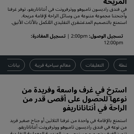
المريحة
في فندق راديسون تامبوهو ووترفرونت في أنتاناناريفو، توفر غرفنا
وأجنحتنا مجموعة متنوعة من وسائل الراحة لإقامة مريحة.
استمتع بالتصميم المدغشقري التقليدي المُكمل بالأثاث الأنيق.
تسجيل الوصول
2:00pm
تسجيل المغادرة
12:00pm
الأنشطة
التعليقات
معالم سياحية قريبة
بيانات الا
استرخِ في غرف واسعة وفريدة من
نوعها للحصول على أقصى قدر من
الراحة في أنتاناناريفو
استمتع بالإقامة في واحدة من غرفنا الثلاثين أو جناح صغير فريد
من نوعه في فندق راديسون تامبوهو ووترفرونت أنتاناناريفو.
تتميز الغرف بتصميم مستوحى من الهندسة المعمارية التقليدية