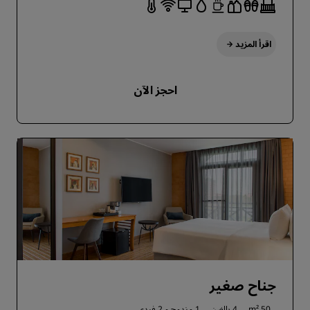
اقرأ المزيد
احجز الآن
جناح صغير
50 m²
4 بالغين
1 مزدوج و
2 فردي