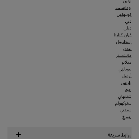
برلين
بودابست
كوبنهاغن
دبي
دبلن
غران كناريا
إسطنبول
لندن
مانشستر
ميلانو
نيودلهي
أوسلو
باريس
ريجا
شنغهاي
ستوكهولم
سيدني
زيورخ
روابط سريعة