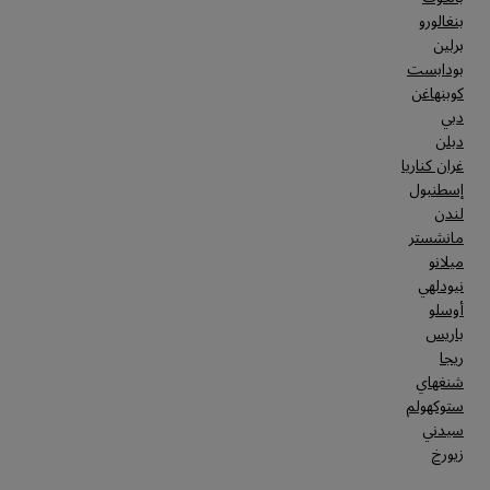
بنغالورو
برلين
بودابست
كوبنهاغن
دبي
دبلن
غران كناريا
إسطنبول
لندن
مانشستر
ميلانو
نيودلهي
أوسلو
باريس
ريجا
شنغهاي
ستوكهولم
سيدني
زيورخ