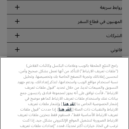
روابط سريعة
Radisson Rewards
المهنيون في قطاع السفر
ضمان أفضل سعر حجز عبر الإنترنت
Blog
الشركاء
الشركات
الوجهات
وكلاء السفر
الفنادق الجديدة والمُزمع افتتاحها قريبًا
مجموعة فنادق راديسون
قانوني
تطبيق فنادق راديسون
وسائل الإعلام
الفنادق المعتمدة في مجال الرياضة
الوظائف، مجموعة فنادق راديسون
مركز الخصوصية
مساعدة
فنادق مناسبة للعائلات
رامج التتبّع الملحقة بالويب وعلامات البكسل وكائنات الفلاش)
الوظائف، مجموعة فنادق PPHE
الإشعار القانوني
الصحة والسلامة
("ملفات تعريف الارتباط") للتأكد من أنها تعمل بشكل صحيح وآمن،
الوظائف في مجموعة فنادق EHL
شروط برنامج Radisson Rewards وأحكامه
تنبيهات للمستهلكين
لتحسين إعلاناتك وتجربة التصفح الخاصة بك وتخصيصها، وتحليل
The Club by RHG
وسائل التواصل الاجتماعي
اتفاقية استخدام الموقع
نسبة استخدام مواقع الويب واستخدامها، لتذكر إعداداتك، ودعم جهود
بيانات الاتصال
فرص التنمية
التسويق والمبيعات لدينا. من خلال تحديد "قبول ملفات تعريف
سهولة التصفح الرقمي
الأسئلة الشائعة
علامات فنادق راديسون التجارية
الأعمال المسؤولة
الارتباط"، فأنت توافق على أنه يجوز لمجموعة فنادق راديسون جمع
بيان الرق ّ المعاصر
خريطة الموقع
بيانات عنك واستخدام ملفات تعريف الارتباط كما هو موضح في
المشتريات
إشعار الخصوصية الخاص بنا [
نقر هنا
] وإشعار ملفات تعريف
الارتباط والتقنيات ذات الصلة [
انقر هنا
]. إذا حددت "قبول ملفات
تعريف الارتباط الأساسية فقط"، فسنقوم فقط بتخزين ملفات تعريف
الارتباط الضرورية لتشغيل الموقع الإلكتروني بشكل جيد. إذا كنت
ترغب في اتخاذ خيارات أكثر تحديدًا، فحدد "إعدادات ملفات تعريف