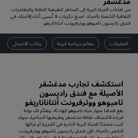
مدغشقر
من لقاءات الحياة البرية إلى المناظر الطبيعية الخلابة والمغامرات
الثقافية النابضة بالحياة، اصنع ذكريات لا تُنسى أثناء إقامتك في
فندق راديسون تامبوهو ووترفرونت أنتاناناريفو.
التعليقات
معالم سياحية قريبة
بيانات الاتصال
استكشف تجارب مدغشقر
الأصيلة مع فندق راديسون
تامبوهو ووترفرونت أنتاناناريفو
يقع فندقنا بجوار مياه تامبوهو الهادئة، ويقدّم لك بوابة
فريدة لاكتشاف ثقافة مدغشقر وطبيعتها الساحرة. سواء
كنت منجذبًا للحياة البرية النادرة في الجزيرة أو تراثها
النابض بالحياة، فإن فندق راديسون تامبوهو ووترفرونت
أنتاناناريفو يوفر لك القاعدة المثالية لاستكشاف كل ذلك.