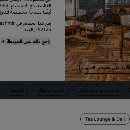
العالمية، مع الاستمتاع بإطل
اطلب عرض أسعار
أيضًا مساحة مخصصة لتناول ال
وجهات الفعاليات
حلول الصناعة
192126, الهند
راجع ذلك على الخريطة
البحث عن الرحلات
البحث عن الرحلات
 نظرة على معرض الصور
تناول الطعام
البحث عن مطعم
الاجتماعات والفعاليات
الصحة واللياقة
الأنشطة
الخدمات الرقمية
تطبيق فنادق راديسون
Tea Lounge & Deli