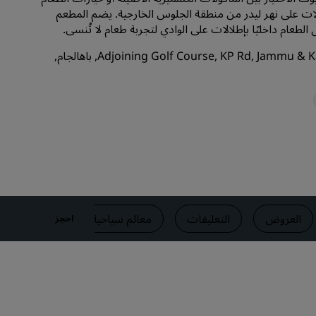
الات على نهر ليدر من منطقة الجلوس الخارجية. يضم المطعم
قاعات الزفاف
طعام داخليًا بإطلالات على الوادي لتجربة طعام لا تُنسى.
إقامات مستدامة
يقع هذا المطعم في Adjoining Golf Course, KP Rd, Jammu & Kashmir, باهالجام,
إقامات الفرق الرياضية
مسافر بغرض العمل
فنادق في وسط المدينة
تفضل بزيارة مدونتنا
Radisson Rewards
استكشف برنامج Radisson Rewards
المزايا
العروض
التعليقات
معالم سياحية قريبة
بيانات 
احجز
كيفية استخدام النقاط
كيفية ربح النقاط
موظفو الحجز ومُنظِّمو الرحلات