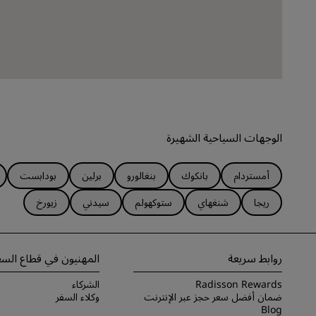
الوجهات السياحية الشهيرة
أمستردام
بانكوك
بنغالورو
برلين
بودابست
ريجا
شنغهاي
ستوكهولم
سيدني
زيورخ
روابط سريعة
المهنيون في قطاع السف
Radisson Rewards
الشركاء
ضمان أفضل سعر حجز عبر الإنترنت
وكلاء السفر
Blog