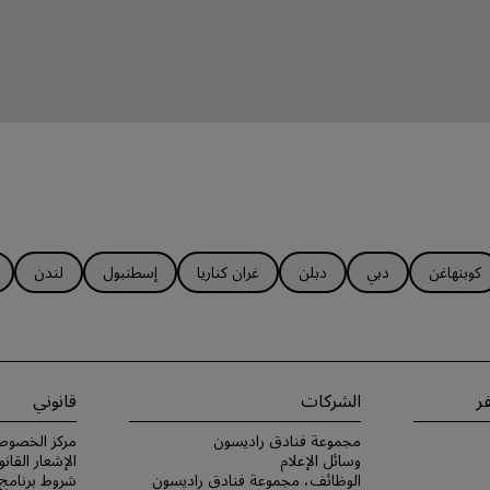
كوبنهاغن
دبي
دبلن
غران كناريا
إسطنبول
لندن
ر
الشركات
قانوني
مجموعة فنادق راديسون
مركز الخصوص
وسائل الإعلام
الإشعار القانو
الوظائف، مجموعة فنادق راديسون