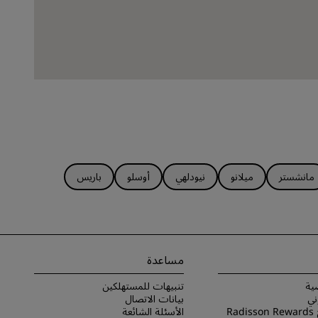
مانشستر
ميلانو
نيودلهي
أوسلو
باريس
مساعدة
ية
تنبيهات للمستهلكين
ني
بيانات الاتصال
شروط برنامج Radisson Rewards
الأسئلة الشائعة