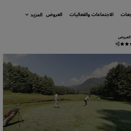
جعات
الاجتماعات والفعاليات
العروض
المزيد
isson Rewards
حجوزاتي
العروض
ابحث عن فندقك
الوجهات
المنتجعات
شقق فندقية مجهزة
فنادق قريبة من المطار
الفنادق الجديدة والمرتقب افتتاحها
الاجتماعات والفعاليات
استكشف برنامج Radisson Meetings
احجز اجتماعًا