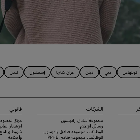
كوبنهاغن
دبي
دبلن
غران كناريا
إسطنبول
لندن
ر
الشركات
قانوني
مجموعة فنادق راديسون
مركز الخصوص
وسائل الإعلام
الإشعار القانو
الوظائف، مجموعة فنادق راديسون
الوظائف، مجموعة فنادق PPHE
وأحكامه