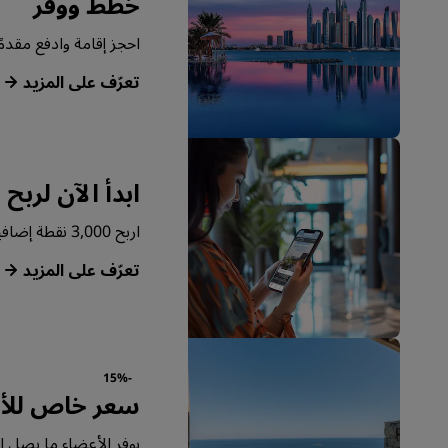
خطط ووفّر
احجز إقامة وادفع مقدمًا ل
‏‫تعرّف على المزيد‬
ابدأ الآن لربح 
اربح 3,000 نقطة إضافية نظير حجزك الأول من خلال تطبيقنا.
‏‫تعرّف على المزيد‬
-15%
سعر خاص للأ
يوفر الأعضاء ما يصل إلى 15% أكثر على جميع الإقامات في جميع أنحاء