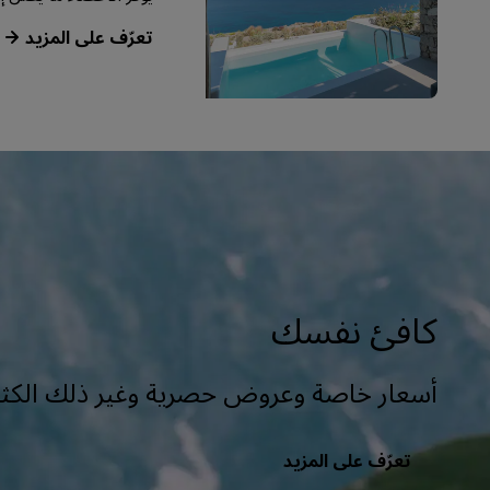
‏‫تعرّف على المزيد‬
كافئ نفسك
أسعار خاصة وعروض حصرية وغير ذلك الكثي
تعرّف على المزيد