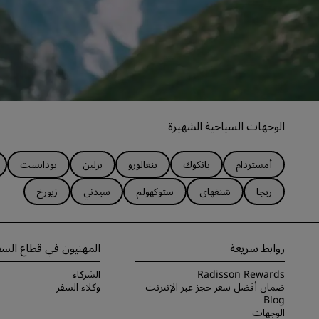
الوجهات السياحية الشهيرة
أمستردام
بانكوك
بنغالورو
برلين
بودابست
ريجا
شنغهاي
ستوكهولم
سيدني
زيورخ
روابط سريعة
المهنيون في قطاع السف
Radisson Rewards
الشركاء
ضمان أفضل سعر حجز عبر الإنترنت
وكلاء السفر
Blog
الوجهات