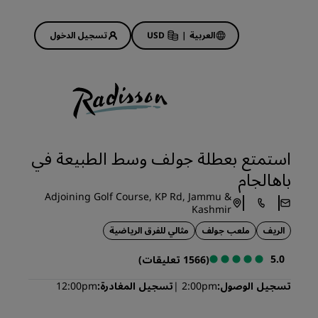
العربية
|
USD
تسجيل الدخول
Rad
عروض الفنادق
استكشف عروضنا
استمتع بعطلة جولف وسط الطبيعة في
ابدأ الآن لربح الكثير
باهالجام
Deals of the Day
Adjoining Golf Course, KP Rd, Jammu &
احجز مقدمًا
Kashmir
 قريبًا
اطلع على الباقات المتاحة لدينا
الريف
ملعب جولف
مثالي للفرق الرياضية
5.0
(1566 تعليقات)
أفكار السفر
تسجيل الوصول
2:00pm
تسجيل المغادرة
12:00pm
فنادق مناسبة للعائلات
Rad Pets