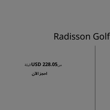
الانضمام
USD 228.05
من
/
ليلة
احجز الآن