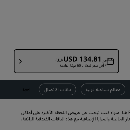
قاعات الزفاف
إقامات مستدامة
إقامات الفرق الرياضية
مسافر بغرض العمل
فنادق في وسط المدينة
تفضل بزيارة مدونتنا
USD 134.81
من
/ليلة
* أقل سعر لمدة الـ 60 يومًا القادمة
Radisson Rewards
استكشف برنامج Radisson Rewards
المزايا
معالم سياحية قريبة
بيانات الاتصال
احجز
كيفية استخدام النقاط
كيفية ربح النقاط
ستجد أفضل العروض لمنتجع Radisson Golf Resort Pahalgam هنا، سواء كنت تبحث عن عروض اللحظة الأخيرة على أماكن
موظفو الحجز ومُنظِّمو الرحلات
 الخاصة والمزايا الإضافية مع هذه الباقات الفندقية الرائعة،