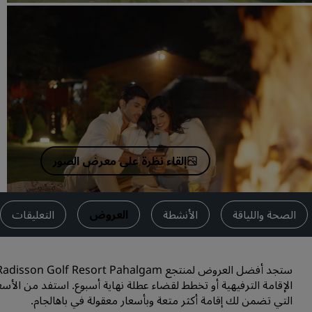
اطلب عرض أسعار
وجهات الفعاليات
حلول الصناعة
البحث عن الرحلات
البحث عن الرحلات
إلقاء نظرة على معرض الصور
تناول الطعام
البحث عن مطعم
الصحة واللياقة
الأنشطة
العروض
التعليقات
الخدمات الرقمية
تطبيق فنادق راديسون
الإقامة الترفيهية أو تخطط لقضاء عطلة نهاية أسبوع. استفد من الأسعار
التي تضمن لك إقامة أكثر متعة وبأسعار معقولة في باهالجام.