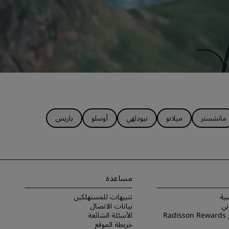
مانشستر
ميلانو
نيودلهي
أوسلو
باريس
مساعدة
ية
تنبيهات للمستهلكين
ني
بيانات الاتصال
شروط برنامج Radisson Rewards
الأسئلة الشائعة
خريطة الموقع