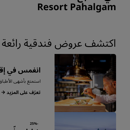
Resort Pahalgam
اكتشف عروض فندقية رائعة في منتجع ort Pahalgam
انغمس في إقا
استمتع بأشهى الأطباق 
‏‫تعرّف على المزيد‬
-25%