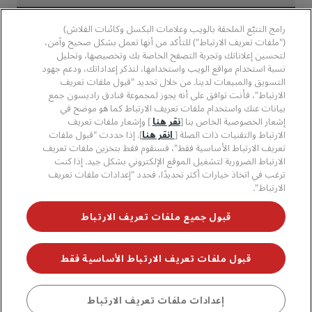
وسائل الإعلام
الفنادق المعتمدة في مجال الرياضة
الوظائف، مجموعة فنادق راديسون
مركز الخصوصية
مساعدة
فنادق مناسبة للعائلات
رامج التتبّع الملحقة بالويب وعلامات البكسل وكائنات الفلاش)
الوظائف، مجموعة فنادق PPHE
الإشعار القانوني
الصحة والسلامة
("ملفات تعريف الارتباط") للتأكد من أنها تعمل بشكل صحيح وآمن،
الوظائف في مجموعة فنادق EHL
شروط برنامج Radisson Rewards وأحكامه
تنبيهات للمستهلكين
لتحسين إعلاناتك وتجربة التصفح الخاصة بك وتخصيصها، وتحليل
The Club by RHG
وسائل التواصل الاجتماعي
اتفاقية استخدام الموقع
نسبة استخدام مواقع الويب واستخدامها، لتذكر إعداداتك، ودعم جهود
بيانات الاتصال
فرص التنمية
التسويق والمبيعات لدينا. من خلال تحديد "قبول ملفات تعريف
سهولة التصفح الرقمي
الأسئلة الشائعة
علامات فنادق راديسون التجارية
الأعمال المسؤولة
الارتباط"، فأنت توافق على أنه يجوز لمجموعة فنادق راديسون جمع
بيان الرق ّ المعاصر
خريطة الموقع
بيانات عنك واستخدام ملفات تعريف الارتباط كما هو موضح في
المشتريات
إشعار الخصوصية الخاص بنا [
نقر هنا
] وإشعار ملفات تعريف
الارتباط والتقنيات ذات الصلة [
انقر هنا
]. إذا حددت "قبول ملفات
تعريف الارتباط الأساسية فقط"، فسنقوم فقط بتخزين ملفات تعريف
الارتباط الضرورية لتشغيل الموقع الإلكتروني بشكل جيد. إذا كنت
ترغب في اتخاذ خيارات أكثر تحديدًا، فحدد "إعدادات ملفات تعريف
الارتباط".
لا تفوّت فرصة الحصول على أفضل عروضنا
قبول جميع ملفات تعريف الارتباط
قبول ملفات تعريف الارتباط الأساسية فقط
© 2026 مجموعة فنادق راديسون.
جميع الحقوق محفوظة. مجموعة فنادق
راديسون (RHG)، وراديسون، وراديسون رِد، وراديسون بلو، وراديسون كوليكشن،
وراديسون إنديفيديولز، وبارك بلازا، وبارك إن، وكانتري إن آند سويتس، وPrize by
Radisson، وRadisson Rewards، وRadisson Meetings هي علامات تجارية
احجز
إعدادات ملفات تعريف الارتباط
مُسجَّلة في مكتب الولايات المتحدة لبراءات الاختراع والعلامات التجارية وأماكن أخرى.