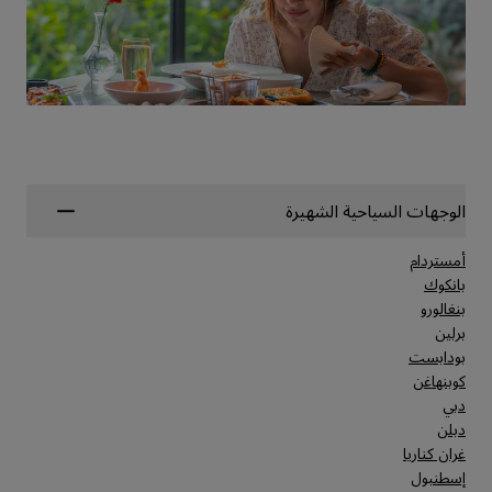
الوجهات السياحية الشهيرة
أمستردام
بانكوك
بنغالورو
برلين
بودابست
كوبنهاغن
دبي
دبلن
غران كناريا
إسطنبول