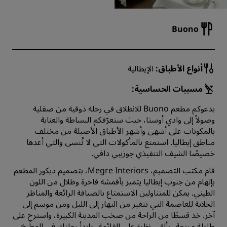
Buono
أنواع الأطباق:
الإيطالية
مسببات الحساسية:
يدعوكم مطعم Buono للانطلاق في رحلة ذوقية من صقلية
وصولاً إلى وادي أوستا، حيث ستعرّفكم البساطة والعناية
بالمكونات على أشهى وأشهر الأطباق الأصيلة من مختلف
مناطق إيطاليا. استمتع بالمأكولات التي لا تُنسى والتي أعدها
خصيصًا الشيف التنفيذي جوزيبي دافي.
قام مكتب التصميم، Megre Interiors، بتصميم ديكور المطعم
بإلهام من جنوب إيطاليا يتميز بأقمشة فاخرة وظلال من اللون
الطيني. يمكن للمتناولين الاستمتاع بالضيافة الرائعة والمناظر
الخلابة للعاصمة التي تتغير من النهار إلى الليل ومن موسم إلى
آخر. خذ قسطًا من الراحة من صخب المدينة الكبيرة، واسترخِ على
طاولة مريحة، وألقي نظرة على القائمة، وابدأ رحلتك في المطبخ