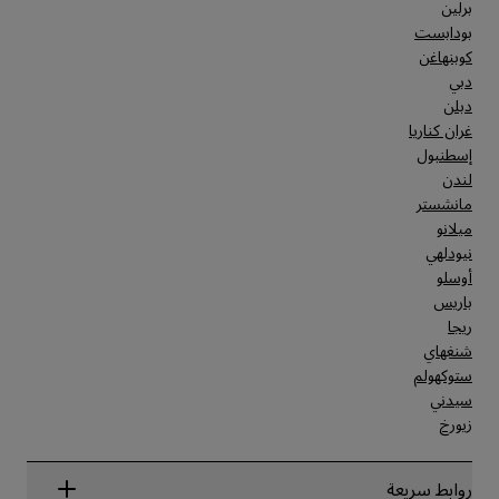
برلين
بودابست
كوبنهاغن
دبي
دبلن
غران كناريا
إسطنبول
لندن
مانشستر
ميلانو
نيودلهي
أوسلو
باريس
ريجا
شنغهاي
ستوكهولم
سيدني
زيورخ
روابط سريعة