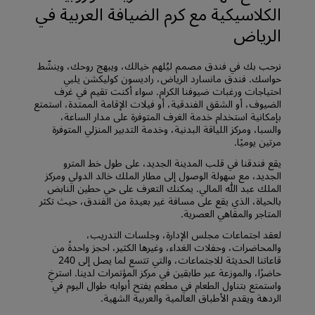
الكلاسيكية مع كرم الضيافة العربية في
الرياض
نرحب بك في فندق مصمم ليُلهم خيالك، ويبهج روحك، وينشّط
حواسك. فندق مانسارد الرياض، راديسون كوليكشن يلبي
احتياجات ورغبات ضيوفنا الكرام. سواء أكنت تقيم في غرف
الضيوف، أو الشقق الفندقية، أو فيلات الإقامة الممتدة، استمتع
بإمكانية استخدام خدمة الغرف المتوفرة على مدار الساعة،
والسبا، ومركز اللياقة البدنية، وخدمة التدبير المنزلي المتوفرة
مرتين يوميًا.
يقع فندقنا في قلب المدينة الجديد، على طول خط المترو
الجديد، مع سهولة الوصول إلى مطار الملك خالد الدولي ومركز
الملك عبد الله المالي. يمكنك التعرف على حي حطين النابض
بالحياة، الذي يقع على مسافة غير بعيدة من الفندق، حيث تكثر
المتاجر والمقاهي العصرية.
لعقد اجتماعات مجلس الإدارة، وجلسات التدريب،
والمحاضرات، وحفلات الغداء، وغيرها الكثير، احجز واحدةً من
قاعاتنا الحديثة للاجتماعات، والتي تتسع لما يصل إلى 240
حاضرًا، والموزعة عبر طابقين في مركز المؤتمرات لدينا. استرخِ
واستمتع بتناول الطعام في مطعم يفتح أبوابه طوال اليوم في
الردهة ويقدم الأطباق العالمية والعربية الشهية.