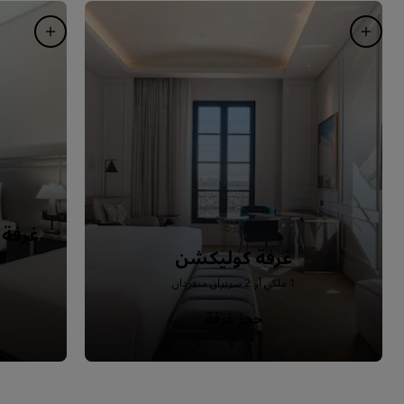
غرفة 
غرفة كوليكشن
1 ملكي أو 2 سريران منفردان
حجز غرفة