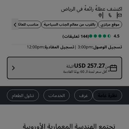
اكتشف عطلةً رائعةً في الرياض
موقع مركزي
بالقرب من معالم الجذب السياحية
مناسب للعائلات
الحي ا
4.5
(144 تعليقات)
تسجيل الوصول
3:00pm
تسجيل المغادرة
12:00pm
USD 257.27
من
/ليلة
* أقل سعر لمدة الـ 60 يومًا القادمة
نظرة عامة
غرف
الخدمات
تناول الطعام
تجتمع الهندسة المعمارية الأوروبية