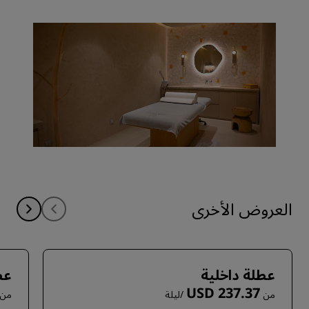
العروض الأخرى
عطلة داخلية
عط
USD 237.37
من
/ليلة
من