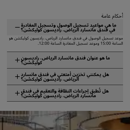
أحكام عامة
ما هي مواعيد تسجيل الوصول وتسجيل المغادرة
في فندق مانسارد الرياض، راديسون كوليكشن؟
موعد تسجيل الوصول في فندق مانسارد الرياض، راديسون كوليكشن هو
الساعة 15:00 وموعد تسجيل المغادرة الساعة 12:00.
ما هو عنوان فندق مانسارد الرياض، راديسون
كوليكشن؟
يقع فندق مانسارد الرياض، راديسون كوليكشن في 4248 Prince
هل يمكنني تخزين أمتعتي في فندق مانسارد
Mohammed Ibn Salman Ibn Abdulaziz Road والرياض والمملكة
الرياض، راديسون كوليكشن؟
العربية السعودية.
نعم، تتوفر خدمة تخزين الأمتعة في فندق مانسارد الرياض، راديسون
هل تُطبق إجراءات النظافة والتعقيم في فندق
كوليكشن.
مانسارد الرياض، راديسون كوليكشن؟
تُطبِّق جميع فنادق راديسون إجراءات النظافة والتعقيم لضمان صحة
ضيوفنا، وسلامتهم، وأمنهم. تعرّف على المزيد من هنا:
https://www.radissonhotels.com/en-us/social-
responsibility/health-safety