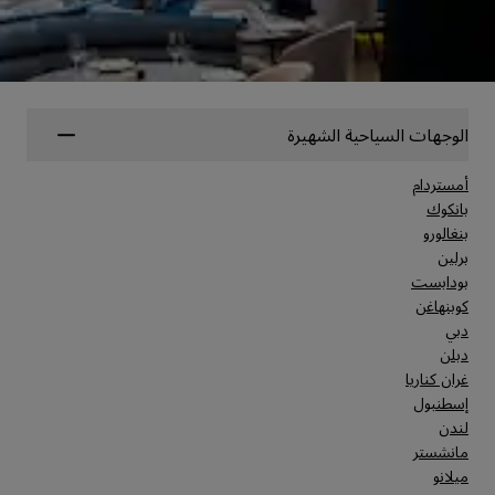
الوجهات السياحية الشهيرة
أمستردام
بانكوك
بنغالورو
برلين
بودابست
كوبنهاغن
دبي
دبلن
غران كناريا
إسطنبول
لندن
مانشستر
ميلانو